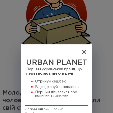
URBAN PLANET
Перший український бренд, що
перетворює ідею в речі
Отримуй кешбек
Відслідковуй замовлення
Молодіжні світшоти для
Першим дізнавайся про
новинки та знижки
чоловіків, які вже сформували
свій стиль
Легкий онлайн-шопинг.