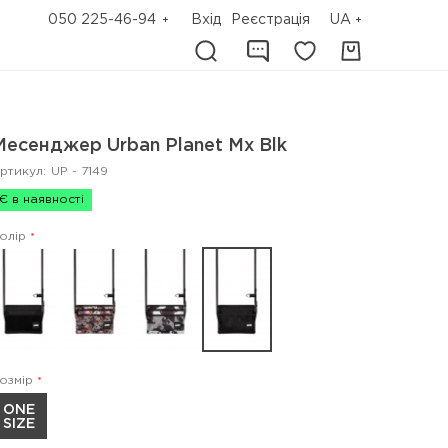
050 225-46-94
Вхід
Реєстрація
UA
Месенджер Urban Planet Mx Blk
ртикул:
UP - 7149
Є в наявності
олір
озмір
ONE
SIZE