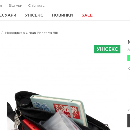
ог
Відгуки
Співпраця
ЕСУАРИ
УНІСЕКС
НОВИНКИ
SALE
Месенджер Urban Planet Mx Blk
УНІСЕКС
А
К
Р