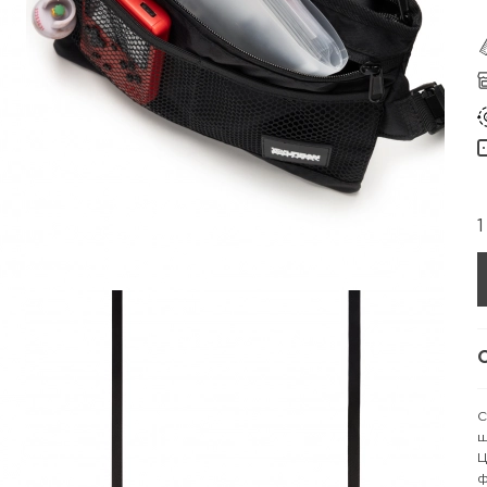
1
С
щ
Ц
ф