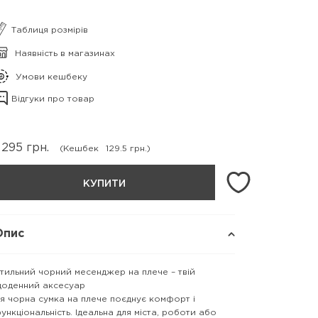
Таблиця розмірів
Наявність в магазинах
Умови кешбеку
Відгуки про товар
 295
грн.
(Кешбек
129.5 грн.)
КУПИТИ
Опис
тильний чорний месенджер на плече – твій
оденний аксесуар
я чорна сумка на плече поєднує комфорт і
ункціональність. Ідеальна для міста, роботи або