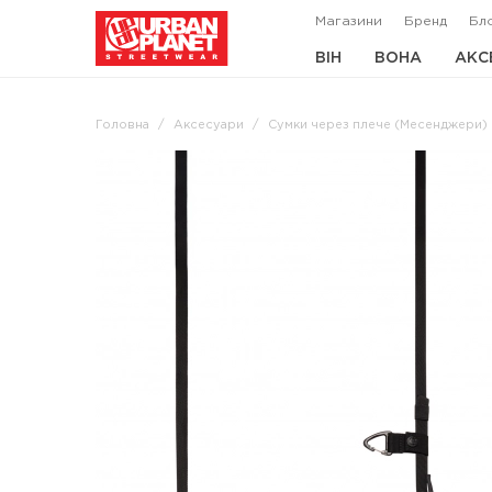
Магазини
Бренд
Бл
ВІН
ВОНА
АКС
Головна
Аксесуари
Сумки через плече (Месенджери)