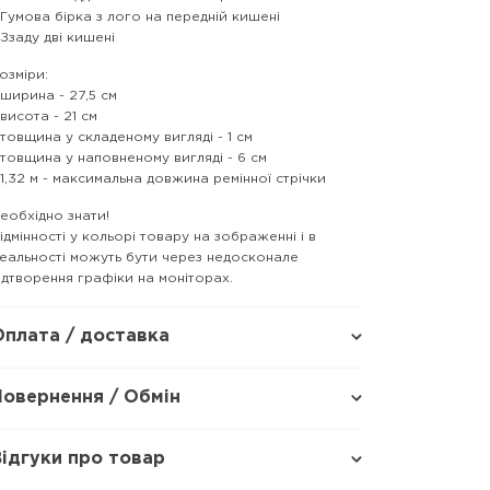
 Гумова бірка з лого на передній кишені
 Ззаду дві кишені
озміри:
 ширина - 27,5 см
 висота - 21 см
 товщина у складеному вигляді - 1 см
 товщина у наповненому вигляді - 6 см
 1,32 м - максимальна довжина ремінної стрічки
еобхідно знати!
ідмінності у кольорі товару на зображенні і в
еальності можуть бути через недосконале
ідтворення графіки на моніторах.
Оплата / доставка
Повернення / Обмін
Відгуки про товар