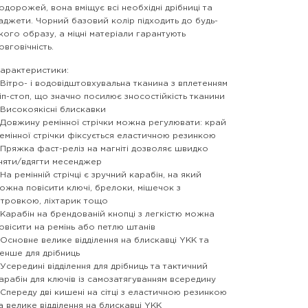
одорожей, вона вміщує всі необхідні дрібниці та
аджети. Чорний базовий колір підходить до будь-
кого образу, а міцні матеріали гарантують
овговічність.
арактеристики:
 Вітро- і водовідштовхувальна тканина з вплетенням
іп-стоп, що значно посилює зносостійкість тканини
 Високоякісні блискавки
 Довжину ремінної стрічки можна регулювати: край
емінної стрічки фіксується еластичною резинкою
 Пряжка фаст-реліз на магніті дозволяє швидко
няти/вдягти месенджер
 На ремінній стрічці є зручний карабін, на який
ожна повісити ключі, брелоки, мішечок з
ітровкою, ліхтарик тощо
 Карабін на брендованій кнопці з легкістю можна
овісити на ремінь або петлю штанів
 Основне велике відділення на блискавці YKK та
енше для дрібниць
 Усередині відділення для дрібниць та тактичний
арабін для ключів із самозатягуванням всередину
 Спереду дві кишені на сітці з еластичною резинкою
а велике відділення на блискавці YKK