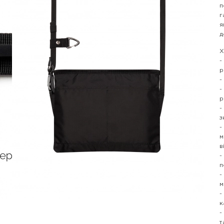
п
г
я
д
Х
-
р
-
-
р
-
з
-
м
в
-
п
-
м
-
к
-
т