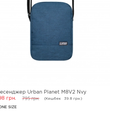
есенджер Urban Planet M8V2 Nvy
Месендж
98 грн.
795 грн.
(Кешбек
39.8 грн.)
795 грн.
ONE SIZE
ONE SIZE