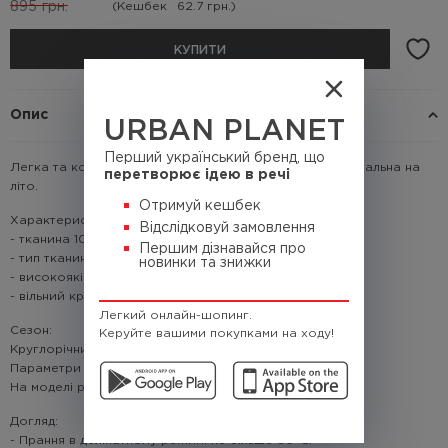
895
грн.
(Кешбек
62.7 грн.)
КУПИТИ
Опис
URBAN PLANET
Перший український бренд, що
Легка та комфортна з нової технологічної тканини, ідеальна на
перетворює ідею в речі
літо.
Отримуй кешбек
Характеристики:
Відслідковуй замовлення
- тканина 100% поліестер
Першим дізнавайся про
- тип тканини: дихаюча сітка
новинки та знижки
- високоякісний цифровий друк
- вільний крій.
Легкий онлайн-шопинг.
Сезон:
Керуйте вашими покупками на ходу!
Круглорічний
Параметри моделі: зріст: 185 см; вага 83 кг,
На моделі розмір: L
Догляд:
- Прання в делікатному режимі не більше 30°C.