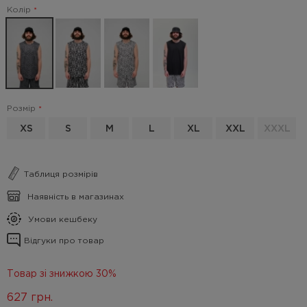
Колір
Розмір
XS
S
M
L
XL
XXL
XXXL
Таблиця розмірів
Наявність в магазинах
Умови кешбеку
Відгуки про товар
Товар зі знижкою 30%
627
грн.