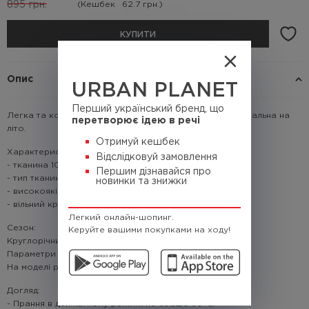
895
грн.
(Кешбек
62.7 грн.)
КУПИТИ
Опис
URBAN PLANET
Перший український бренд, що
Легка та комфортна з нової технологічної тканини, ідеальна на
перетворює ідею в речі
літо.
Отримуй кешбек
Характеристики:
Відслідковуй замовлення
- тканина 100% поліестер
Першим дізнавайся про
- тип тканини: дихаюча сітка
новинки та знижки
- високоякісний цифровий друк
- вільний крій.
Легкий онлайн-шопинг.
Сезон:
Керуйте вашими покупками на ходу!
Круглорічний
Параметри моделі: зріст: 185 см; вага 83 кг,
На моделі розмір: L
Догляд:
- Прання в делікатному режимі не більше 30°C.