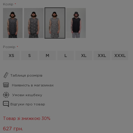
Колір
Розмір
XS
S
M
L
XL
XXL
XXXL
Таблиця розмірів
Наявність в магазинах
Умови кешбеку
Відгуки про товар
Товар зі знижкою 30%
627
грн.