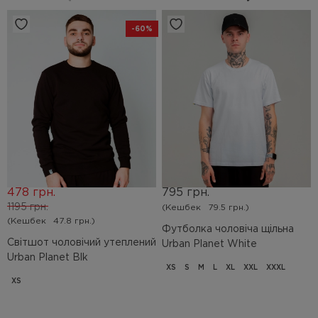
-60%
478 грн.
795 грн.
1195 грн.
(Кешбек
79.5 грн.)
(Кешбек
47.8 грн.)
Футболка чоловіча щільна
Світшот чоловічий утеплений
Urban Planet White
Urban Planet Blk
XS
S
M
L
XL
XXL
XXXL
XS