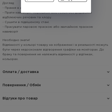
Догляд:
- Прання в делікатному режимі не більше 30°C.
- Прати навиворіт, порошком або гелем без додавання
відбілюючих речовин та хлору.
- Сушити в підвішеному стані.
- Прасувати паровою праскою або звичайною праскою
навиворіт
Необхідно знати!
Відмінності у кольорі товару на зображенні і в реальності можуть
бути через недосконале відтворення графіки на моніторах. До
браку та повернення не належать відмінності у відтінках,
кольорах.
Оплата / доставка
Повернення / Обмін
Відгуки про товар