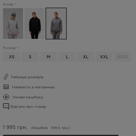
Колір
Розмір
XS
S
M
L
XL
XXL
XXXL
Таблиця розмірів
Наявність в магазинах
Умови кешбеку
Відгуки про товар
1 995
грн.
(Кешбек
199.5 грн.)