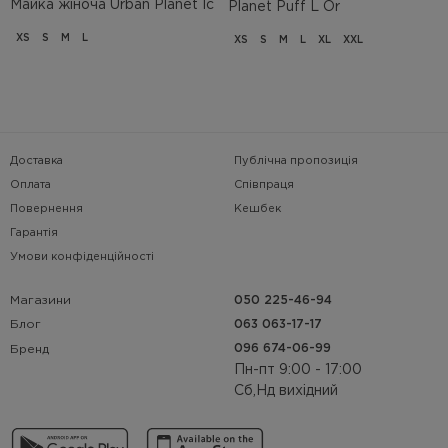
Майка жіноча Urban Planet Ic
Planet Puff L Or
XS
S
M
L
XS
S
M
L
XL
XXL
Доставка
Публічна пропозиція
Оплата
Співпраця
Повернення
Кешбек
Гарантія
Умови конфіденційності
Магазини
050 225-46-94
063 063-17-17
Блог
096 674-06-99
Бренд
Пн-пт 9:00 - 17:00
Сб,Нд вихідний