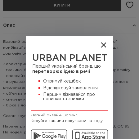
КУПИТИ
Опис
Базовий оверсайз з мінімалістичним дизайном для легкої
комбінації з різноманітними речами. А щільна тканина - для
довговічності і надання особливої форми виробу
URBAN PLANET
Характеристики:
Перший український бренд, що
- тканина: 65% бавовна, 35% поліестер, 450г/м2 без мікрофлісу
перетворює ідею в речі
- оверсайз крій
Отримуй кешбек
- в рукавах та знизу худі еластичний манжет для комфортного
використання
Відслідковуй замовлення
- об'єм капюшону регулюється шнурівкою
Першим дізнавайся про
новинки та знижки
- спереду кишеня кенгуру
- бірка з лого в правому рукаві
Легкий онлайн-шопинг.
Сезон: круглорічний
Керуйте вашими покупками на ходу!
Параметри моделі: зріст: 170 см; вага 57 кг, ОГ 89, ОТ 63, ОС 95
На моделі розмір: S