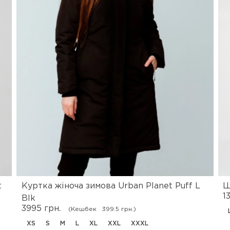
t
Куртка жіноча зимова Urban Planet Puff L
Ш
1
Blk
3995 грн.
(Кешбек
399.5 грн.)
XS
S
M
L
XL
XXL
XXXL