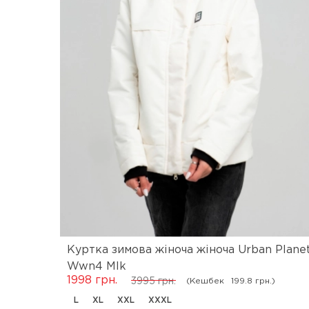
Куртка зимова жіноча жіноча Urban Plane
Wwn4 Mlk
1998 грн.
(Кешбек
199.8 грн.)
3995 грн.
L
XL
XXL
XXXL