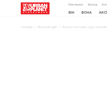
Магазини
Бренд
Бл
ВІН
ВОНА
АКС
Головна
Жіночий одяг
Жіночі толстовки, худі, олімпі