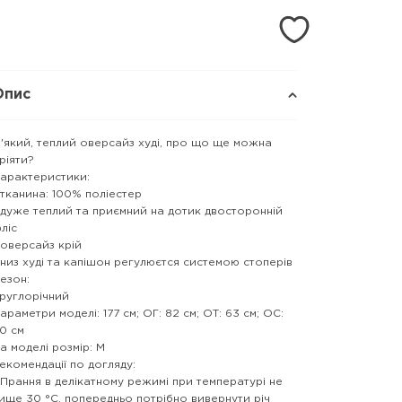
Опис
'який, теплий оверсайз худі, про що ще можна
ріяти?
арактеристики:
 тканина: 100% поліестер
 дуже теплий та приємний на дотик двосторонній
ліс
 оверсайз крій
 низ худі та капішон регулюєтся системою стоперів
езон:
руглорічний
араметри моделі: 177 см; ОГ: 82 см; ОТ: 63 см; ОС:
0 см
а моделі розмір: М
екомендації по догляду:
 Прання в делікатному режимі при температурі не
ище 30 °C, попередньо потрібно вивернути річ