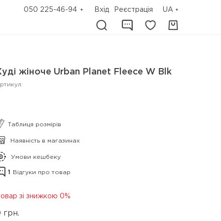
050 225-46-94
Вхід
Реєстрація
UA
Худі жіноче Urban Planet Fleece W Blk
ртикул:
Таблиця розмірів
Наявність в магазинах
Умови кешбеку
1
Відгуки про товар
овар зі знижкою 0%
0
грн.