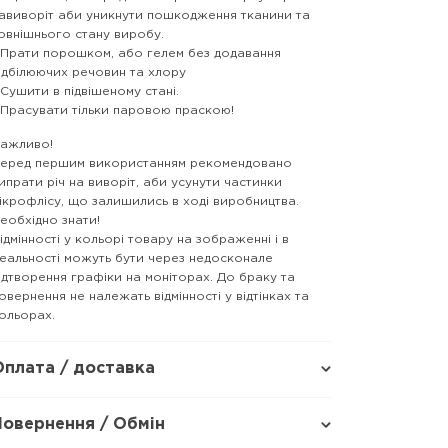
авиворіт аби уникнути пошкодження тканини та
овнішнього стану виробу.
 Прати порошком, або гелем без додавання
ідбілюючих речовин та хлору
 Сушити в підвішеному стані.
 Прасувати тільки паровою праскою!
ажливо!
еред першим використанням рекомендовано
ипрати річ на виворіт, аби усунути частинки
ікрофлісу, що залишились в ході виробництва.
еобхідно знати!
ідмінності у кольорі товару на зображенні і в
еальності можуть бути через недосконале
ідтворення графіки на моніторах. До браку та
овернення не належать відмінності у відтінках та
ольорах.
Оплата / доставка
Повернення / Обмін