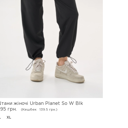
тани жіночі Urban Planet So W Blk
Жіноча 
395 грн.
837 грн.
(Кешбек
139.5 грн.)
L
XL
XS
M