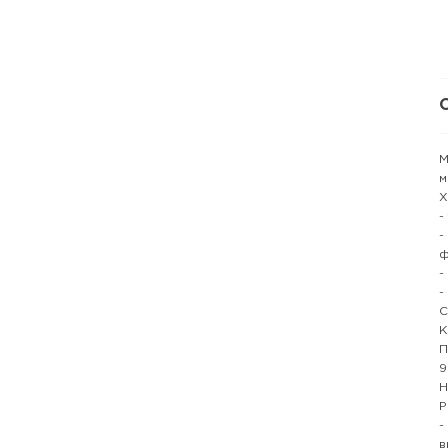
М
м
Х
-
-
ф
-
-
С
К
П
9
Н
Р
-
в