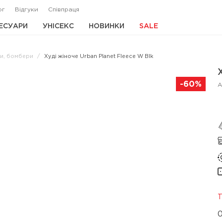
ог
Відгуки
Співпраця
ЕСУАРИ
УНІСЕКС
НОВИНКИ
SALE
йки, бомбери
Худі жіноче Urban Planet Fleece W Blk
-60%
А
Т