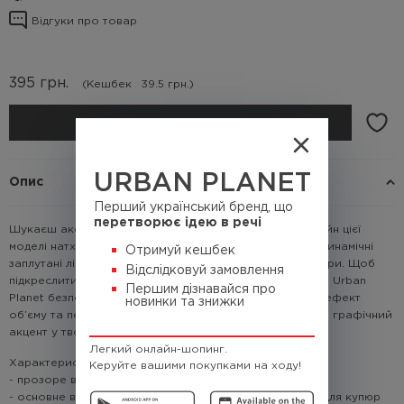
Відгуки про товар
395
грн.
(Кешбек
39.5 грн.)
КУПИТИ
URBAN PLANET
Опис
Перший український бренд, що
перетворює ідею в речі
Шукаєш аксесуар, який виділить тебе з натовпу? Дизайн цієї
моделі натхненний самою природою. В його основі - динамічні
Отримуй кешбек
заплутані лінії, що імітують автентичне забарвлення зебри. Щоб
Відслідковуй замовлення
підкреслити ідентичність бренду, ми інтегрували написи Urban
Першим дізнавайся про
Planet безпосередньо у плетіння патерна. Це створює ефект
новинки та знижки
об’єму та перетворює звичайний гаманець на стильний графічний
акцент у твоєму образі.
Легкий онлайн-шопинг.
Характеристики:
Керуйте вашими покупками на ходу!
- прозоре відділення для карток / документів
- основне відділення для купюр і додаткове відділення для купюр