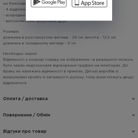
на блискавці
- 4 відділення для карток
- всередині кишеня для дрібниць на блискавці
- високоякісний цифровий друк
Розміри:
довжина в розгорнутому вигляді - 26 см, висота - 12,5 см,
довжина в складеному вигляді - 9 см
Необхідно знати!
Відмінності у кольорі товару на зображенні і в реальності можуть
бути через недосконале відтворення графіки на моніторах. До
браку не належать відмінності в принтах. Деталі виробів із
візерунками кроять із загального рулону, тому вони можуть дещо
відрізнятися.
Оплата / доставка
Повернення / Обмін
Відгуки про товар