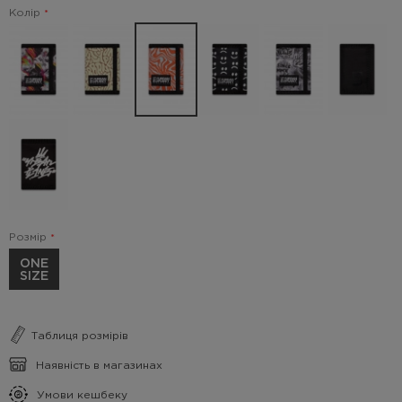
Колір
Розмір
ONE
SIZE
Таблиця розмірів
Наявність в магазинах
Умови кешбеку