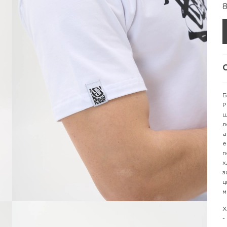
Б
P
щ
л
а
е
п
х
з
ц
м
Х
-