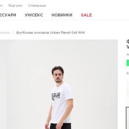
ог
Відгуки
Співпраця
ЕСУАРИ
УНІСЕКС
НОВИНКИ
SALE
 майки
Футболка чоловіча Urban Planet Gnt Wht
А
К