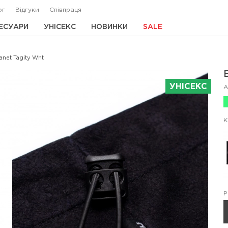
ог
Відгуки
Співпраця
ЕСУАРИ
УНІСЕКС
НОВИНКИ
SALE
net Tagity Wht
УНІСЕКС
А
К
Р