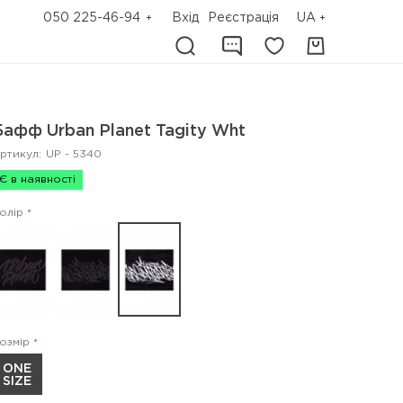
050 225-46-94
Вхід
Реєстрація
UA
Бафф Urban Planet Tagity Wht
ртикул:
UP - 5340
Є в наявності
олір
озмір
ONE
SIZE