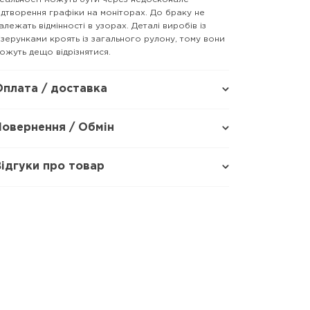
ідтворення графіки на моніторах. До браку не
алежать відмінності в узорах. Деталі виробів із
ізерунками кроять із загального рулону, тому вони
ожуть дещо відрізнятися.
Оплата / доставка
Повернення / Обмін
Відгуки про товар