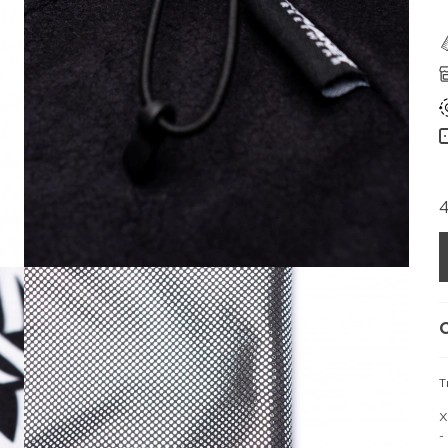
Т
Х
-