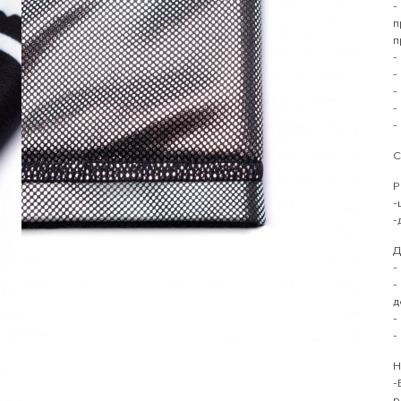
-
п
п
-
-
-
-
-
С
Р
-
-
Д
-
-
д
-
-
Н
-
р