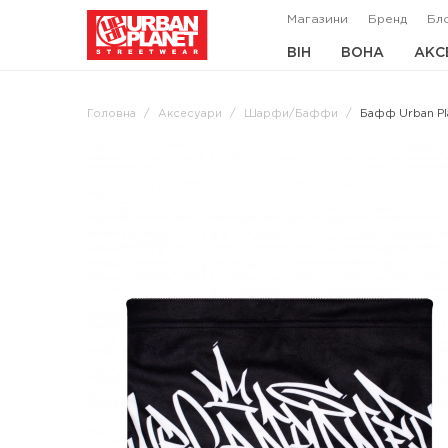
Магазини
Бренд
Бл
ВІН
ВОНА
АКС
Головна
Аксесуари
Шарфи/Баффи
Бафф Urban Pla