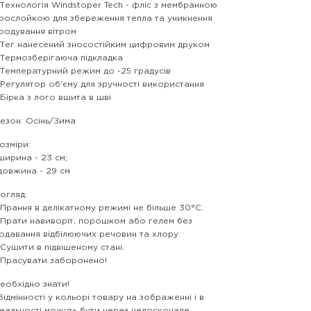
 Технологія Windstoper Tech - фліс з мембранною
рослойкою для збереження тепла та уникнення
родування вітром
 Тег нанесений зносостійким цифровим друком
 Термозберігаюча підкладка
 Температурний режим до -25 градусів
 Регулятор об'єму для зручності використання
 Бірка з лого вшита в шві
езон: Осінь/Зима
озміри:
ширина - 23 см;
довжина - 29 см
огляд:
 Прання в делікатному режимі не більше 30°C.
 Прати навиворіт, порошком або гелем без
одавання відбілюючих речовин та хлору.
 Сушити в підвішеному стані.
 Прасувати заборонено!
еобхідно знати!
Відмінності у кольорі товару на зображенні і в
еальності можуть бути через недосконале