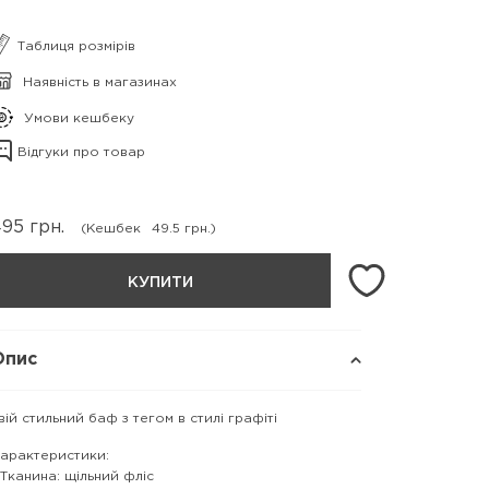
Таблиця розмірів
Наявність в магазинах
Умови кешбеку
Відгуки про товар
495
грн.
(Кешбек
49.5 грн.)
КУПИТИ
Опис
вій стильний баф з тегом в стилі графіті
арактеристики:
 Тканина: щільний фліс