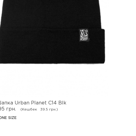
апка Urban Planet C14 Blk
Шапка U
95 грн.
395 грн.
(Кешбек
39.5 грн.)
ONE SIZE
ONE SIZE