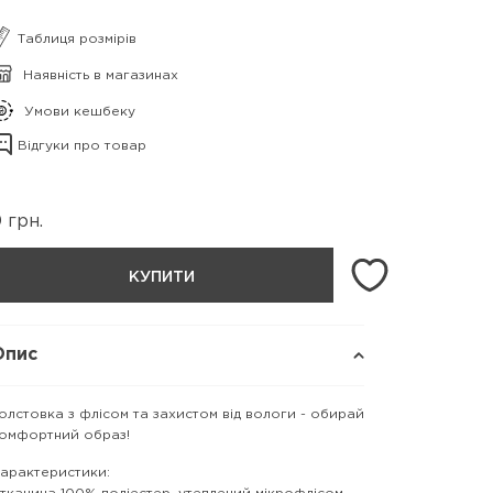
Таблиця розмірів
Наявність в магазинах
Умови кешбеку
Відгуки про товар
0
грн.
КУПИТИ
Опис
олстовка з флісом та захистом від вологи - обирай
омфортний образ!
арактеристики: