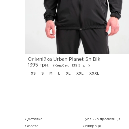
Олімпійка Urban Planet Sn Blk
1395 грн.
(Кешбек
139.5 грн.)
XS
S
M
L
XL
XXL
XXXL
Доставка
Публічна пропозиція
Оплата
Співпраця