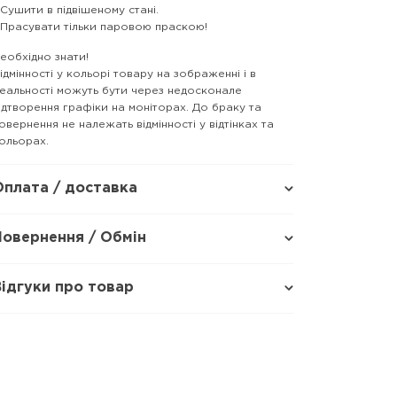
 Сушити в підвішеному стані.
 Прасувати тільки паровою праскою!
еобхідно знати!
ідмінності у кольорі товару на зображенні і в
еальності можуть бути через недосконале
ідтворення графіки на моніторах. До браку та
овернення не належать відмінності у відтінках та
ольорах.
Оплата / доставка
Повернення / Обмін
Відгуки про товар