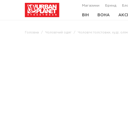
Магазини
Бренд
Бл
ВІН
ВОНА
АКС
Головна
Чоловічий одяг
Чоловічі толстовки, худі, олі