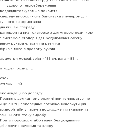
 тканина 100% поліестер, утеплений мікрофлісом
ля чудового теплозбереження
 водовідштовхувальне покриття
 спереду високоякісна блискавка з пулером для
ручного використання
 дві кишені спереду
 капюшон та низ толстовки з джгутовою резинкою
а системою стоперів для регулювання об'єму
 внизу рукава еластична резинка
 бірка з лого в правому рукаві
араметри моделі: зріст - 185 см, вага - 83 кг
а моделі розмір: L
езон:
руглорічний
екомендації по догляду:
 Прання в делікатному режимі при температурі не
ище 30 °C, попередньо потрібно вивернути річ
авиворіт аби уникнути пошкодження тканини та
овнішнього стану виробу.
 Прати порошком, або гелем без додавання
ідбілюючих речовин та хлору