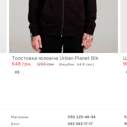
Толстовка чоловіча Urban Planet Blk
Ш
648 грн.
9
(Кешбек
64.8 грн.)
1295 грн.
XS
Магазини
050 225-46-94
F
063 063-17-17
I
Блог