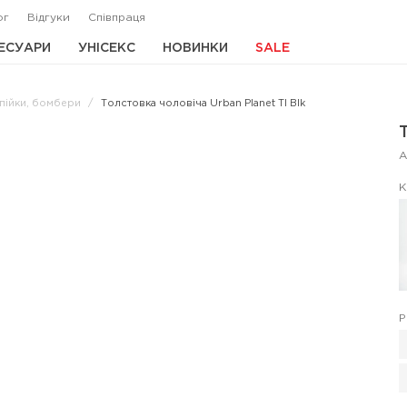
ог
Відгуки
Співпраця
ЕСУАРИ
УНІСЕКС
НОВИНКИ
SALE
мпійки, бомбери
Толстовка чоловіча Urban Planet Tl Blk
А
К
Р