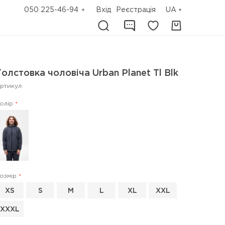
050 225-46-94
Вхід
Реєстрація
UA
Толстовка чоловіча Urban Planet Tl Blk
ртикул:
олір
озмір
XS
S
M
L
XL
XXL
XXXL