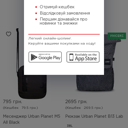
Отримуй кешбек
Відслідковуй замовлення
Першим дізнавайся про
РЕКОМЕНДОВАНІ
новинки та знижки
УНІСЕКС
УНІСЕКС
Легкий онлайн-шопинг.
Керуйте вашими покупками на ходу!
795 грн.
2695 грн.
(Кешбек
79.5 грн.)
(Кешбек
269.5 грн.)
Месенджер Urban Planet M5
Рюкзак Urban Planet B13 Lab
All Black
38L