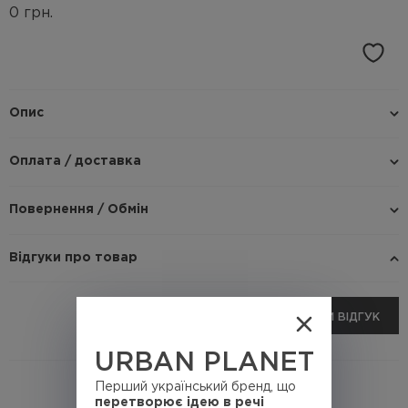
0
грн.
Опис
Оплата / доставка
Повернення / Обмін
Відгуки про товар
ДОДАТИ ВІДГУК
URBAN PLANET
Перший український бренд, що
перетворює ідею в речі