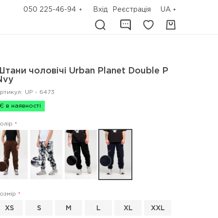
050 225-46-94
Вхід
Реєстрація
UA
Штани чоловічі Urban Planet Double P
Nvy
ртикул:
UP - 6473
Є в наявності
олір
озмір
XS
S
M
L
XL
XXL