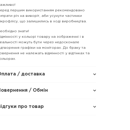
ажливо!
еред першим використанням рекомендовано
ипрати річ на виворіт, аби усунути частинки
ікрофлісу, що залишились в ході виробництва.
еобхідно знати!
ідмінності у кольорі товару на зображенні і в
еальності можуть бути через недосконале
ідтворення графіки на моніторах. До браку та
овернення не належать відмінності у відтінках та
ольорах.
Оплата / доставка
Повернення / Обмін
Відгуки про товар