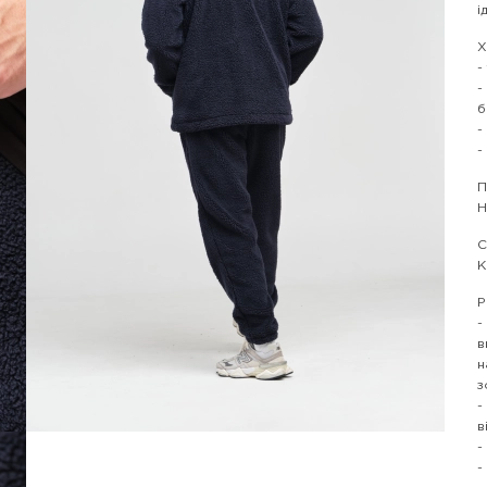
і
Х
-
-
б
-
-
П
Н
С
К
Р
-
в
н
з
-
в
-
-