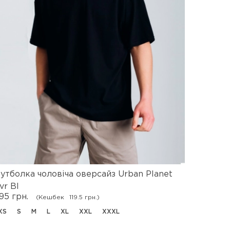
утболка чоловіча оверсайз Urban Planet
Штани чо
2095 гр
vr Bl
195 грн.
(Кешбек
119.5 грн.)
XS
S
XS
S
M
L
XL
XXL
XXXL