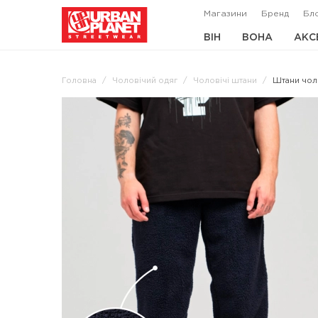
Магазини
Бренд
Бл
ВІН
ВОНА
АКС
Головна
Чоловічий одяг
Чоловічі штани
Штани чоло