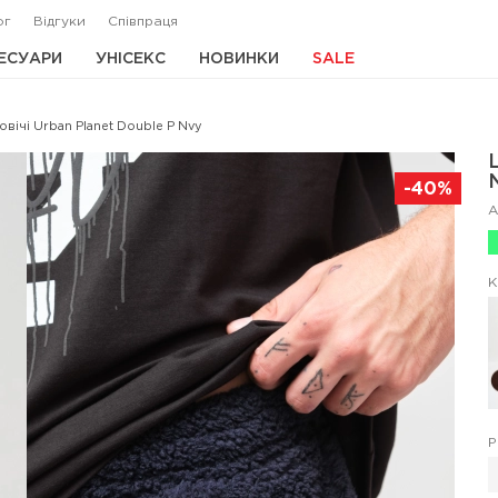
ог
Відгуки
Співпраця
ЕСУАРИ
УНІСЕКС
НОВИНКИ
SALE
вічі Urban Planet Double P Nvy
-40%
А
К
Р