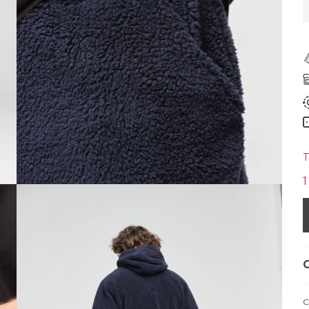
Т
1
С