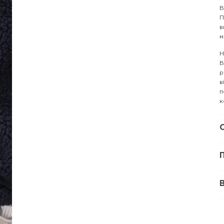
В
П
в
м
Н
В
р
в
п
к