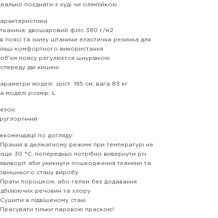
деально поєднати з худі чи олімпійкою.
арактеристики:
 тканина: двошаровий фліс 380 г/м2
 в поясі та знизу штанини еластична резинка для
ільш комфортного використання
 об'єм поясу регулюєтся шнурівкою
 спереду дві кишені
араметри моделі: зріст: 185 см; вага 83 кг
а моделі розмір: L
езон:
руглорічний
екомендації по догляду:
 Прання в делікатному режимі при температурі не
ище 30 °C, попередньо потрібно вивернути річ
авиворіт аби уникнути пошкодження тканини та
овнішнього стану виробу.
 Прати порошком, або гелем без додавання
ідбілюючих речовин та хлору
 Сушити в підвішеному стані.
 Прасувати тільки паровою праскою!