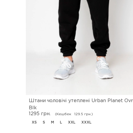
Штани чоловічі утеплені Urban Planet Ovr
Blk
1295 грн.
(Кешбек
129.5 грн.)
XS
S
M
L
XXL
XXXL