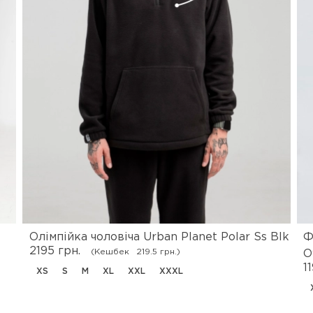
Олімпійка чоловіча Urban Planet Polar Ss Blk
Ф
2195 грн.
(Кешбек
219.5 грн.)
O
1
XS
S
M
XL
XXL
XXXL