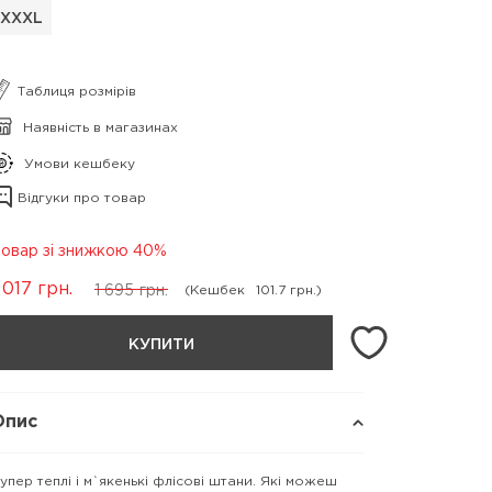
XXXL
Таблиця розмірів
Наявність в магазинах
Умови кешбеку
Відгуки про товар
овар зі знижкою 40%
 017
грн.
1 695
грн.
(Кешбек
101.7 грн.)
КУПИТИ
Опис
упер теплі і м`якенькі флісові штани. Які можеш