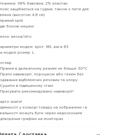
 тканина: 98% бавовна; 2% еластан
 пояс защібається на гудзик, також є петлі для
еменя (висотою 4,8 см)
 прямий крій
 дві бокові кишені
езон: весна/літо
араметри моделі: зріст: 185, вага 83
а моделі розмір: L
огляд:
 Прання в делікатному режимі не більше 30°C
 Прати навиворіт, порошком або гелем без
одавання відбілюючих речовин та хлору.
 Сушити в підвішеному стані.
 Прасувати рекомендовано навиворіт!
арто знати!
ідмінності у кольорі товару на зображенні і в
еальності можуть бути через недосконале
ідтворення графіки на моніторах
Оплата / доставка