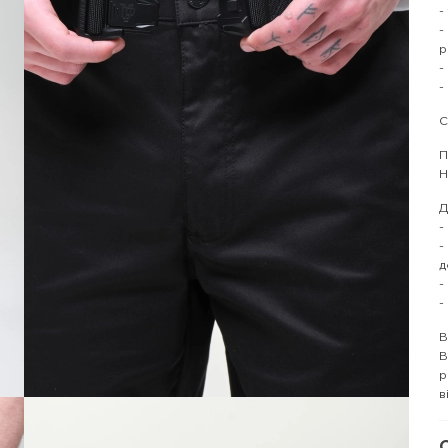
-
-
р
-
-
С
П
Н
Д
-
-
д
-
-
В
В
р
в