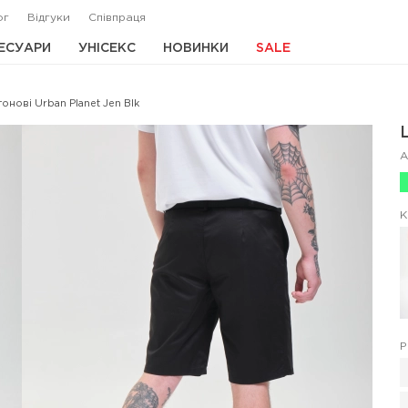
ог
Відгуки
Співпраця
ЕСУАРИ
УНІСЕКС
НОВИНКИ
SALE
онові Urban Planet Jen Blk
А
К
Р