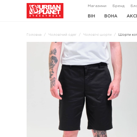
Магазини
Бренд
Бл
ВІН
ВОНА
АКС
Головна
Чоловічий одяг
Чоловічі шорти
Шорти кот