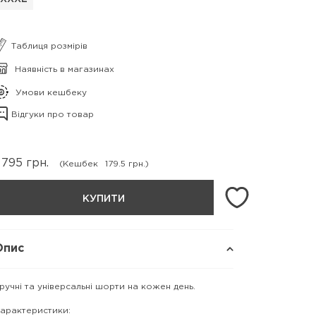
Таблиця розмірів
Наявність в магазинах
Умови кешбеку
Відгуки про товар
 795
грн.
(Кешбек
179.5 грн.)
КУПИТИ
Опис
ручні та універсальні шорти на кожен день.
арактеристики: