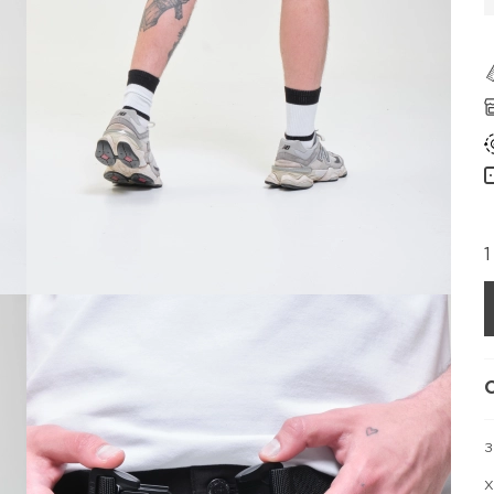
1
З
Х