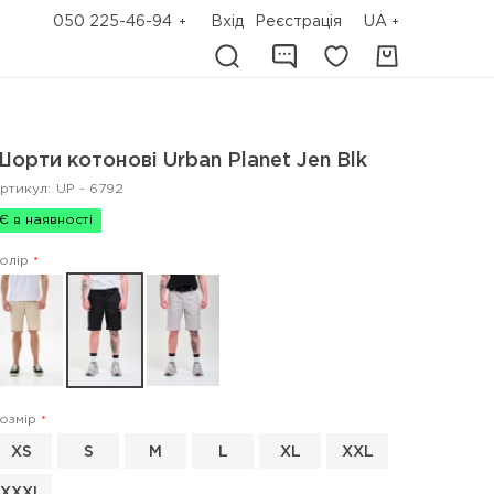
050 225-46-94
Вхід
Реєстрація
UA
Шорти котонові Urban Planet Jen Blk
ртикул:
UP - 6792
Є в наявності
олір
озмір
XS
S
M
L
XL
XXL
XXXL