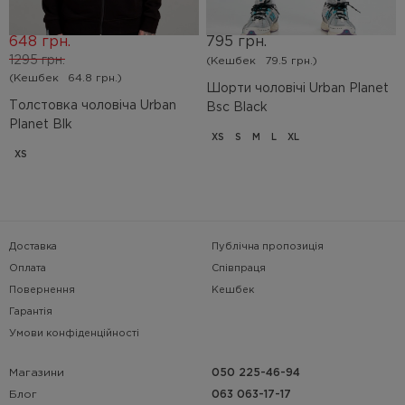
648 грн.
795 грн.
1295 грн.
(Кешбек
79.5 грн.)
(Кешбек
64.8 грн.)
Шорти чоловічі Urban Planet
Толстовка чоловіча Urban
Bsc Black
Planet Blk
XS
S
M
L
XL
XS
Доставка
Публічна пропозиція
Оплата
Співпраця
Повернення
Кешбек
Гарантія
Умови конфіденційності
Магазини
050 225-46-94
063 063-17-17
Блог