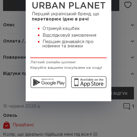
URBAN PLANET
КУПИТИ
Перший український бренд, що
перетворює ідею в речі
Опис
Отримуй кешбек
Відслідковуй замовлення
Оплата / доставка
Першим дізнавайся про
новинки та знижки
Повернення / Обмін
Легкий онлайн-шопинг.
Керуйте вашими покупками на ходу!
Відгуки про товар
ДОДАТИ ВІДГУК
16 червня 2026 р.
1
Олесь
Придбано
Колір, що ідеально підійшов мені під все🤌🏻