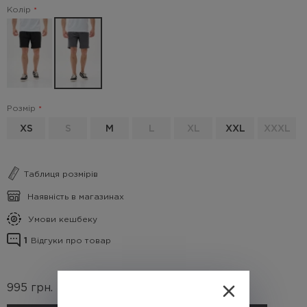
Колір
Розмір
XS
S
M
L
XL
XXL
XXXL
Таблиця розмірів
Наявність в магазинах
Умови кешбеку
1
Відгуки про товар
995
грн.
(Кешбек
99.5 грн.)