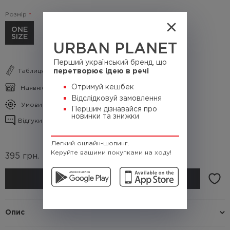
Розмір
ONE
SIZE
URBAN PLANET
Перший український бренд, що
Таблиця розмірів
перетворює ідею в речі
Отримуй кешбек
Наявність в магазинах
Відслідковуй замовлення
Умови кешбеку
Першим дізнавайся про
новинки та знижки
Відгуки про товар
Легкий онлайн-шопинг.
Керуйте вашими покупками на ходу!
395
грн.
(Кешбек
39.5 грн.)
КУПИТИ
Опис