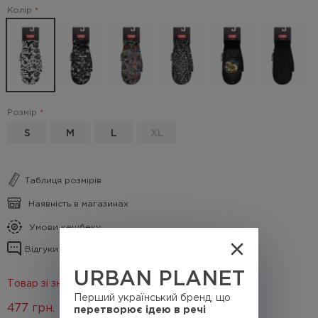
Колір
Розмір
S
M
L
XL
Таблиця розмірів
Наявність в магазинах
Умови кешбеку
Відгуки про товар
URBAN PLANET
Товар зі знижкою 40%
Перший український бренд, що
477
грн.
перетворює ідею в речі