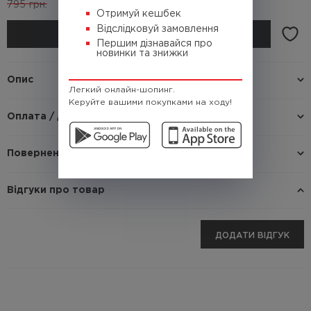
795
грн.
(Кешбек
47.7 грн.)
Отримуй кешбек
Відслідковуй замовлення
КУПИТИ
Першим дізнавайся про
новинки та знижки
Опис
Легкий онлайн-шопинг.
Керуйте вашими покупками на ходу!
Оплата / доставка
Повернення / Обмін
Відгуки про товар
ДОДАТИ ВІДГУК