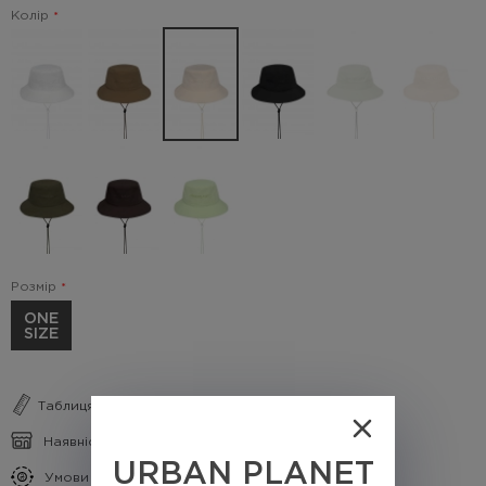
Колір
Розмір
ONE
SIZE
Таблиця розмірів
Наявність в магазинах
URBAN PLANET
Умови кешбеку