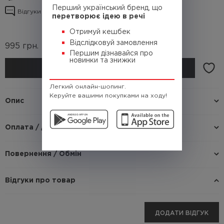
Перший український бренд, що
Відгуки про товар
перетворює ідею в речі
Отримуй кешбек
Відслідковуй замовлення
995
грн.
(Кешбек
99.5 грн.)
Першим дізнавайся про
новинки та знижки
КУПИТИ
Легкий онлайн-шопинг.
Керуйте вашими покупками на ходу!
Опис
Оплата / доставка
Повернення / Обмін
Відгуки про товар
ДОДАТИ ВІДГУК