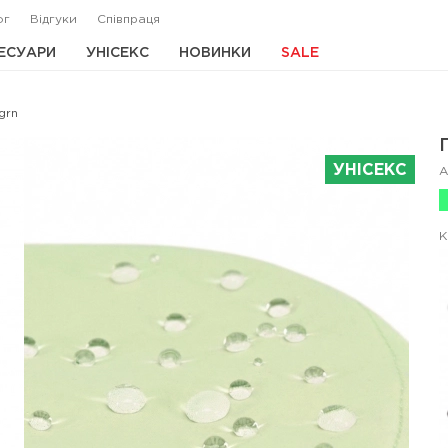
ог
Відгуки
Співпраця
ЕСУАРИ
УНІСЕКС
НОВИНКИ
SALE
grn
УНІСЕКС
А
К