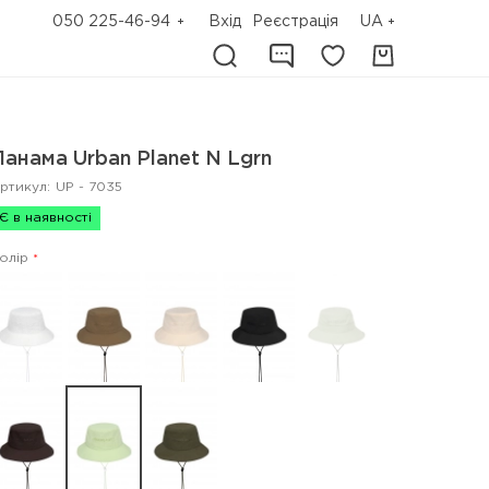
050 225-46-94
Вхід
Реєстрація
UA
Панама Urban Planet N Lgrn
ртикул:
UP - 7035
Є в наявності
олір