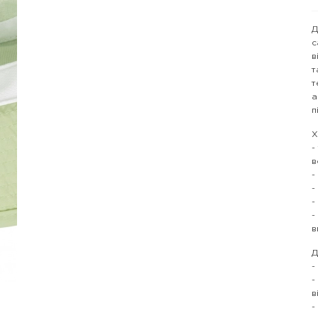
Д
с
в
т
т
а
п
Х
-
в
-
-
-
-
в
Д
-
-
в
-