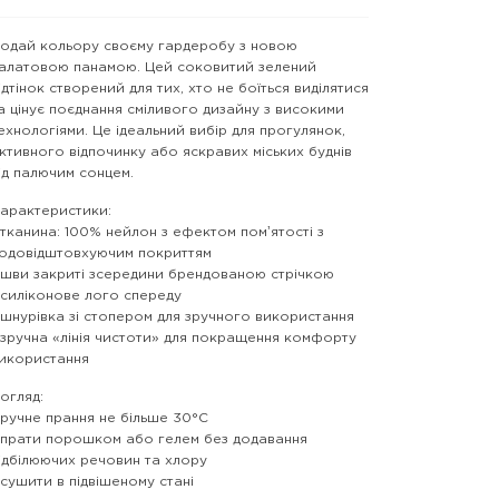
одай кольору своєму гардеробу з новою
алатовою панамою. Цей соковитий зелений
ідтінок створений для тих, хто не боїться виділятися
а цінує поєднання сміливого дизайну з високими
ехнологіями. Це ідеальний вибір для прогулянок,
ктивного відпочинку або яскравих міських буднів
ід палючим сонцем.
арактеристики:
 тканина: 100% нейлон з ефектом помʼятості з
одовідштовхуючим покриттям
 шви закриті зсередини брендованою стрічкою
 силіконове лого спереду
 шнурівка зі стопером для зручного використання
 зручна «лінія чистоти» для покращення комфорту
икористання
огляд:
 ручне прання не більше 30°C
 прати порошком або гелем без додавання
ідбілюючих речовин та хлору
 сушити в підвішеному стані