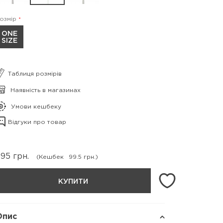
озмір
ONE
SIZE
Таблиця розмірів
Наявність в магазинах
Умови кешбеку
Відгуки про товар
995
грн.
(Кешбек
99.5 грн.)
КУПИТИ
Опис