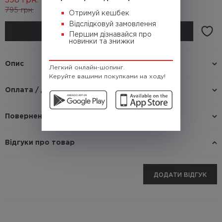
398
грн.
795
грн.
(Кешбек
39.8 грн.)
Отримуй кешбек
Відслідковуй замовлення
КУПИТИ
Першим дізнавайся про
новинки та знижки
Опис
Легкий онлайн-шопинг.
Керуйте вашими покупками на ходу!
Оплата / доставка
Повернення / Обмін
Відгуки про товар
ДОДАТИ ВІДГУК