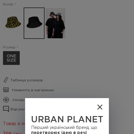
Колір
Розмір
ONE
SIZE
Таблиця розмірів
Наявність в магазинах
Умови кешбеку
Відгуки про товар
URBAN PLANET
Товар зі знижкою 50%
Перший український бренд, що
перетворює ідею в речі