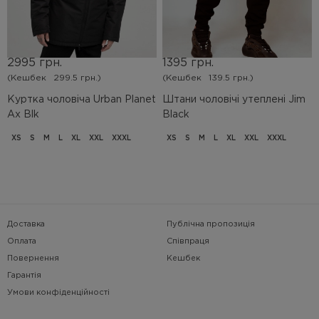
2995 грн.
1395 грн.
(Кешбек
299.5 грн.)
(Кешбек
139.5 грн.)
Куртка чоловіча Urban Planet
Штани чоловічі утеплені Jim
Ax Blk
Black
XS
S
M
L
XL
XXL
XXXL
XS
S
M
L
XL
XXL
XXXL
Доставка
Публічна пропозиція
Оплата
Співпраця
Повернення
Кешбек
Гарантія
Умови конфіденційності