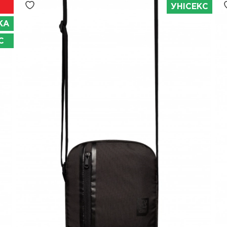
УНІСЕКС
КА
С