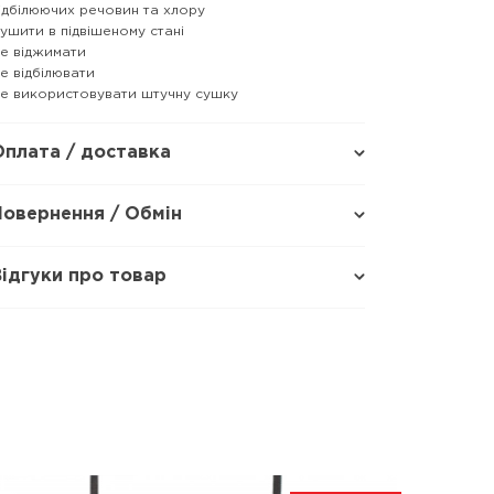
ідбілюючих речовин та хлору
ушити в підвішеному стані
е віджимати
е відбілювати
е використовувати штучну сушку
Оплата / доставка
Повернення / Обмін
Відгуки про товар