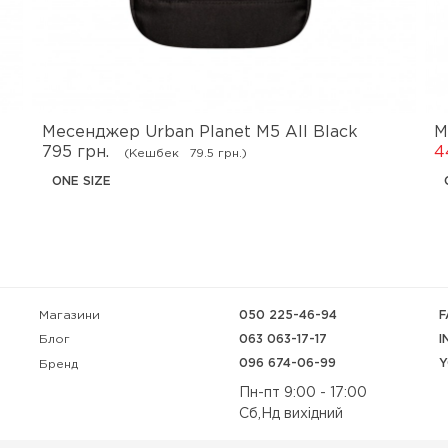
Месенджер Urban Planet M5 All Black
М
795 грн.
4
(Кешбек
79.5 грн.)
ONE SIZE
Магазини
050 225-46-94
F
063 063-17-17
I
Блог
096 674-06-99
Y
Бренд
Пн-пт 9:00 - 17:00
Сб,Нд вихідний