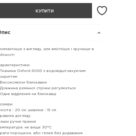
КУПИТИ
Опис
омпактніше з вигляду, але вмісткіше і зручніше в
ійсності
арактеристики:
 Тканина Oxford 600D з водовідштовхуючим
окриттям
 Високоякісні блискавки
 Довжина ремінної стрічки регулюється
 Одне відділення на блискавці
озміри:
исота - 20 см; ширина - 15 см
равила догляду:
ільки ручне прання
емпература: не вище 30°С
рати порошком, або гелем без додавання