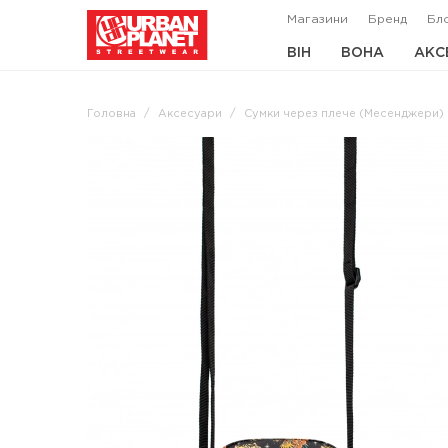
Магазини
Бренд
Бл
ВІН
ВОНА
АКС
Головна
Аксесуари
Сумки через плече (Месенджери)