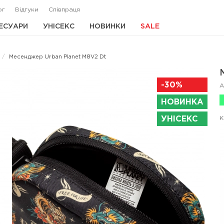
ог
Відгуки
Співпраця
ЕСУАРИ
УНІСЕКС
НОВИНКИ
SALE
Месенджер Urban Planet M8V2 Dt
-30%
А
НОВИНКА
УНІСЕКС
К