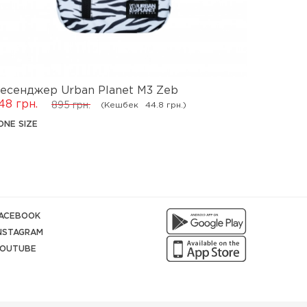
есенджер Urban Planet M3 Zeb
Месендж
48 грн.
895 грн.
(Кешбек
44.8 грн.)
895 грн.
ONE SIZE
ONE SIZE
ACEBOOK
NSTAGRAM
OUTUBE