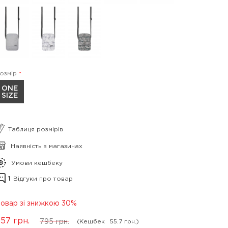
озмір
ONE
SIZE
Таблиця розмірів
Наявність в магазинах
Умови кешбеку
1
Відгуки про товар
овар зі знижкою 30%
557
грн.
795
грн.
(Кешбек
55.7 грн.)