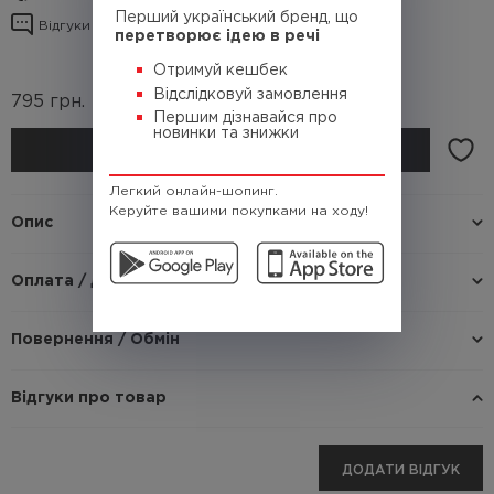
Перший український бренд, що
Відгуки про товар
перетворює ідею в речі
Отримуй кешбек
Відслідковуй замовлення
795
грн.
(Кешбек
79.5 грн.)
Першим дізнавайся про
новинки та знижки
КУПИТИ
Легкий онлайн-шопинг.
Керуйте вашими покупками на ходу!
Опис
Оплата / доставка
Повернення / Обмін
Відгуки про товар
ДОДАТИ ВІДГУК