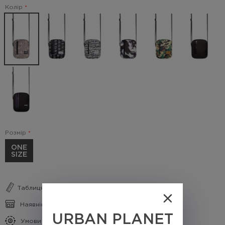
Колір
Розмір
ONE
SIZE
Таблиця розмірів
Наявність в магазинах
URBAN PLANET
Умови кешбеку