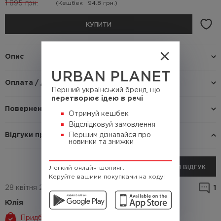
1 895
грн.
(Кешбек
94.8 грн.)
КУПИТИ
Опис
URBAN PLANET
Оплата / доставка
Перший український бренд, що
перетворює ідею в речі
Повернення / Обмін
Отримуй кешбек
Відслідковуй замовлення
Відгуки про товар
Першим дізнавайся про
новинки та знижки
ДОДАТИ ВІДГУК
Легкий онлайн-шопинг.
Керуйте вашими покупками на ходу!
28 квітня 2026 р.
1
Юлія
Придбано