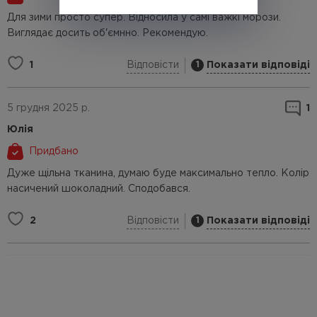
Для зими просто супер. Відносила у самі важкі морози.
Виглядає досить об'ємнно. Рекомендую.
Відповісти
Показати відповіді
1
1
5 грудня 2025 р.
1
Юлія
Придбано
Дуже щільна тканина, думаю буде максимально тепло. Колір
насичений шоколадний. Сподобався.
Відповісти
Показати відповіді
2
1