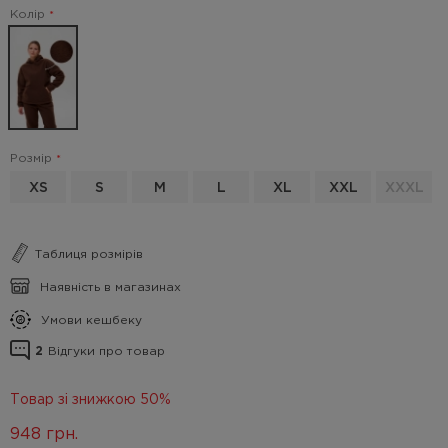
Колір
Розмір
XS
S
M
L
XL
XXL
XXXL
Таблиця розмірів
Наявність в магазинах
Умови кешбеку
2
Відгуки про товар
Товар зі знижкою 50%
948
грн.