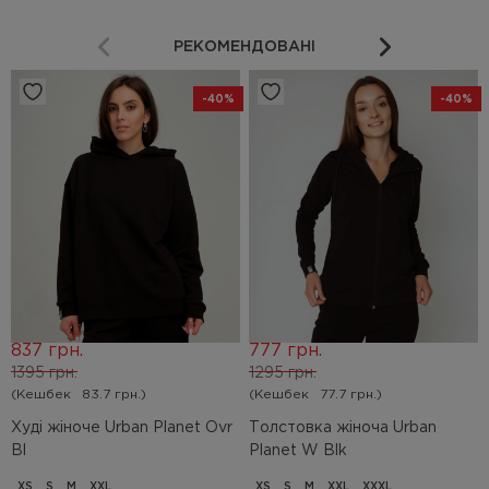
РЕКОМЕНДОВАНІ
-40%
-40%
837 грн.
777 грн.
1395 грн.
1295 грн.
(Кешбек
83.7 грн.)
(Кешбек
77.7 грн.)
Худі жіноче Urban Planet Ovr
Толстовка жіноча Urban
Bl
Planet W Blk
XS
S
M
XXL
XS
S
M
XXL
XXXL