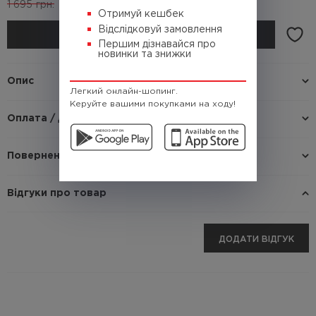
1 695
грн.
(Кешбек
101.7 грн.)
Отримуй кешбек
Відслідковуй замовлення
КУПИТИ
Першим дізнавайся про
новинки та знижки
Опис
Легкий онлайн-шопинг.
Керуйте вашими покупками на ходу!
Оплата / доставка
Повернення / Обмін
Відгуки про товар
ДОДАТИ ВІДГУК