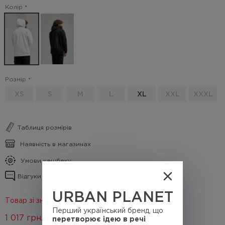
Колір
Розмір
XS
S
M
L
XL
XXL
XXXL
Таблиця розмірів
Наявність в магазинах
Умови кешбеку
Відгуки про товар
URBAN PLANET
Товар зі знижкою 40%
Перший український бренд, що
1 017
грн.
перетворює ідею в речі