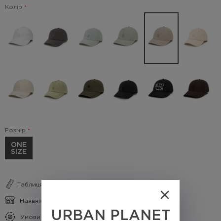
Колір
Розмір
ONE
SIZE
Таблиця розмірів
Наявність в магазинах
URBAN PLANET
Умови кешбеку