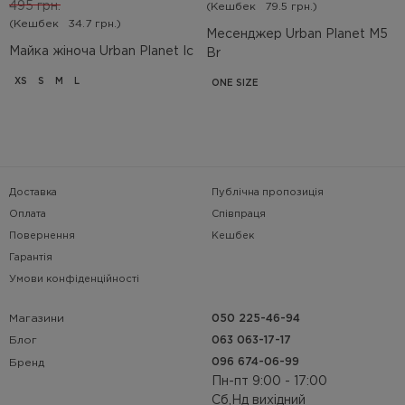
495 грн.
(Кешбек
79.5 грн.)
(Кешбек
34.7 грн.)
Месенджер Urban Planet M5
Майка жіноча Urban Planet Ic
Br
XS
S
M
L
ONE SIZE
Доставка
Публічна пропозиція
Оплата
Співпраця
Повернення
Кешбек
Гарантія
Умови конфіденційності
Магазини
050 225-46-94
063 063-17-17
Блог
096 674-06-99
Бренд
Пн-пт 9:00 - 17:00
Сб,Нд вихідний