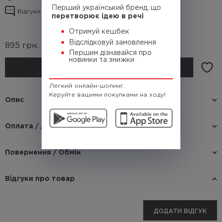
Перший український бренд, що
Відгуки про товар
перетворює ідею в речі
Отримуй кешбек
Відслідковуй замовлення
895
грн.
(Кешбек
89.5 грн.)
Першим дізнавайся про
новинки та знижки
КУПИТИ
Легкий онлайн-шопинг.
Керуйте вашими покупками на ходу!
Опис
Оплата / доставка
Повернення / Обмін
Відгуки про товар
ДОДАТИ ВІДГУК