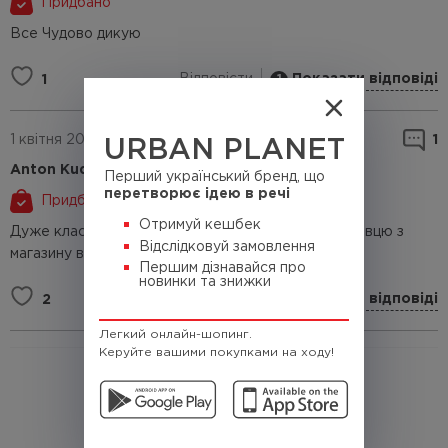
Придбано
Все Чудово дикую
Відповісти
Показати відповіді
1
1
1 квітня 2024 р.
1
URBAN PLANET
Anton Kudrin
Перший український бренд, що
перетворює ідею в речі
Придбано
Отримуй кешбек
Дуже класна якісна вітровка! Дякую дівчині продавцю з
Відслідковуй замовлення
магазину в Одесі за допомогу з вибором розміру)
Першим дізнавайся про
новинки та знижки
Відповісти
Показати відповіді
2
1
Легкий онлайн-шопинг.
Керуйте вашими покупками на ходу!