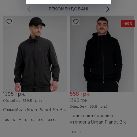
РЕКОМЕНДОВАНІ
-60%
1395 грн.
558 грн.
1395 грн.
(Кешбек
139.5 грн.)
(Кешбек
55.8 грн.)
Олімпійка Urban Planet Sn Blk
Толстовка чоловіча
XS
S
M
L
XL
XXL
XXXL
утеплена Urban Planet Blk
XS
S