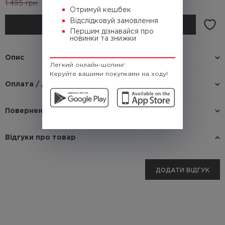
1 495
грн.
(Кешбек
104.7 грн.)
Отримуй кешбек
Відслідковуй замовлення
КУПИТИ
Першим дізнавайся про
новинки та знижки
Опис
Легкий онлайн-шопинг.
Керуйте вашими покупками на ходу!
Оплата / доставка
Повернення / Обмін
Відгуки про товар
ДОДАТИ ВІДГУК