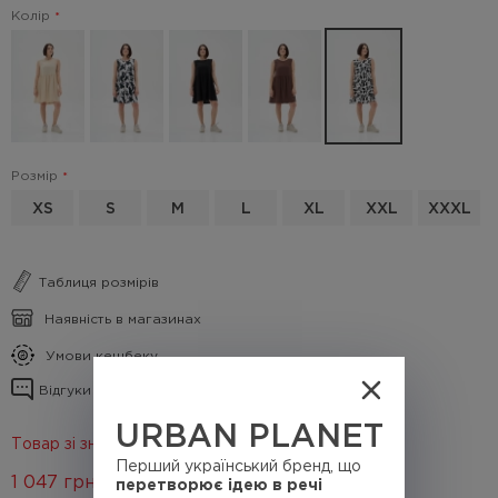
Колір
Розмір
XS
S
M
L
XL
XXL
XXXL
Таблиця розмірів
Наявність в магазинах
Умови кешбеку
Відгуки про товар
URBAN PLANET
Товар зі знижкою 30%
Перший український бренд, що
1 047
грн.
перетворює ідею в речі