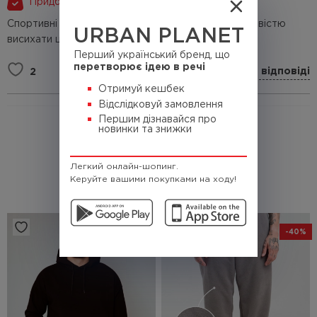
Придбано
Спортивні штани хорошої якості. Зручні і з властивістю
URBAN PLANET
висихати швидко. Нарікань немає.
Перший український бренд, що
перетворює ідею в речі
Відповісти
Показати відповіді
2
1
Отримуй кешбек
Відслідковуй замовлення
Першим дізнавайся про
новинки та знижки
Легкий онлайн-шопинг.
Керуйте вашими покупками на ходу!
РЕКОМЕНДОВАНІ
-40%
-40%