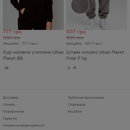
777 грн.
1017 грн.
1295 грн.
1695 грн.
(Кешбек
77.7 грн.)
(Кешбек
101.7 грн.)
Худі чоловіче утеплене Urban
Штани чоловічі Urban Planet
Planet Blk
Polar P Sg
XS
S
M
Доставка
Публічна пропозиція
Оплата
Співпраця
Повернення
Кешбек
Гарантія
Умови конфіденційності