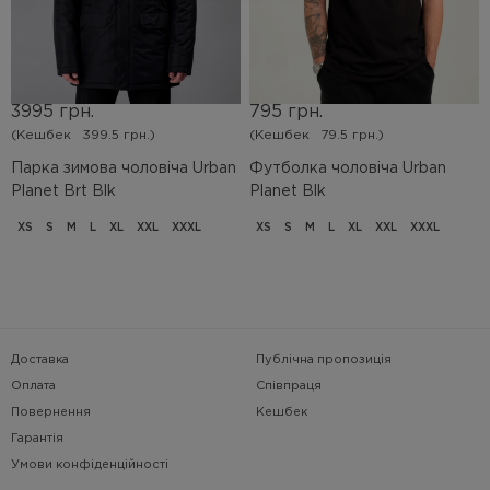
3995 грн.
795 грн.
(Кешбек
399.5 грн.)
(Кешбек
79.5 грн.)
Парка зимова чоловіча Urban
Футболка чоловіча Urban
Planet Brt Blk
Planet Blk
XS
S
M
L
XL
XXL
XXXL
XS
S
M
L
XL
XXL
XXXL
Доставка
Публічна пропозиція
Оплата
Співпраця
Повернення
Кешбек
Гарантія
Умови конфіденційності