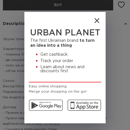
BUY
Description
URBAN PLANET
Зручні трикотажні шорти – найкращий вибір на літо.
The first Ukrainian brand
to turn
an idea into a thing
Характеристики:
- тканина 65% бавовна, 35% поліестер
Get cashback
- дві кишені
Track your order
- пояс на еластичній резинці
Learn about news and
- об'єм поясу регулюєтся шнурівкою
discounts first
Сезон:
Весна/Літо
Easy online shopping.
Merge your shopping on the go!
Параметри моделі: зріст: 185 см; вага 83 кг.
На моделі розмір: L
Догляд:
- Прання в делікатному режимі не більше 30°C
- Прати навиворіт, порошком або гелем без додавання
відбілюючих речовин та хлору.
- Сушити в підвішеному стані.