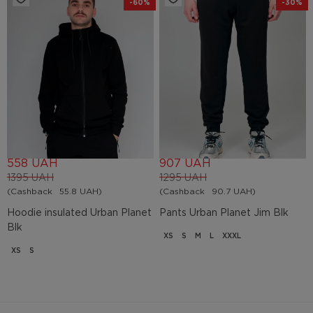
-60%
-30%
558 UAH
907 UAH
1395 UAH
1295 UAH
(Cashback
55.8 UAH)
(Cashback
90.7 UAH)
Hoodie insulated Urban Planet
Pants Urban Planet Jim Blk
Blk
XS
S
M
L
XXXL
XS
S