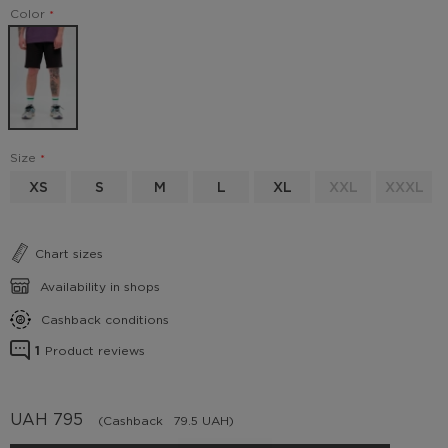
Color
Size
XS
S
M
L
XL
XXL
XXXL
Chart sizes
Availability in shops
Cashback conditions
1
Product reviews
UAH
795
(Cashback
79.5 UAH)