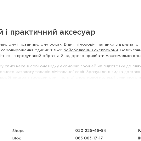
й і практичний аксесуар
минулому і позаминулому роках. Відмінні чоловічі панамки від визнано
ть самовираження одними тільки
бейсболками і снепбеками
. Величезн
ітність в продуманий образ, а й недорого придбати максимально ком
му сайті несе в собі очевидну економію грошей на підготовку до пляж
повного каталогу товарів лімітованої серії. Зрозуміло швидка доста
вробітництва з творцем оригінальної спортивної колекції вуличного 
пиняється в процесі досягнення ідеалу. Саме тому, обгрунтована ціна
тавляють собою навіть не половину списку достоїнств панами, яка одна
ет-магазині Urban Planet
ет-магазині провідної торгової марки урбаністичного стилю в Україні
оловних трендів сезону. Звичайно, 100% бавовна подбає одночасно і
Shops
050 225-46-94
F
063 063-17-17
I
Blog