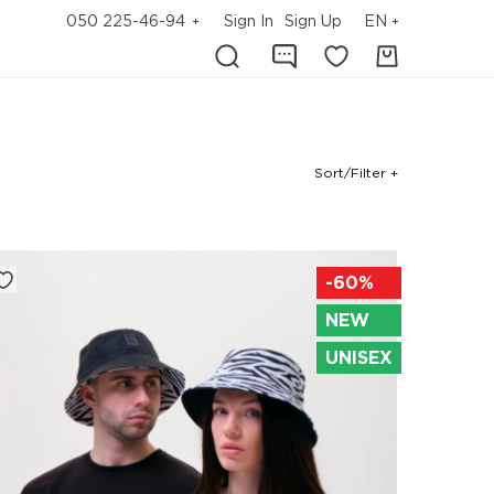
050 225-46-94
Sign In
Sign Up
EN
Sort/Filter +
-60%
NEW
UNISEX