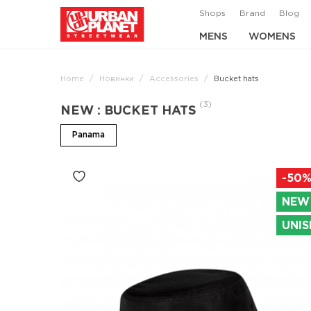
Shops
Brand
Blog
MENS
WOMENS
Home
Новинки
Accessories
Bucket hats
(3)
NEW : BUCKET HATS
Panama
-50
NEW
UNIS