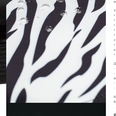
в
Х
•
•
•
•
•
с
•
к
•
Д
-
-
в
-
-
В
В
P