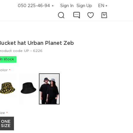
050 225-46-94
Sign In
Sign Up
EN
Bucket hat Urban Planet Zeb
roduct code
UP - 6226
In stock
olor
ize
ONE
SIZE