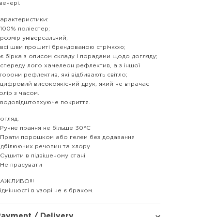
вечері.
арактеристики:
 100% поліестер;
 розмір універсальний;
 всі шви прошиті брендованою стрічкою;
 є бірка з описом складу і порадами щодо догляду;
 спереду лого хамелеон рефлектив, а з іншої
торони рефлектив, які відбивають світло;
 цифровий високоякісний друк, який не втрачає
олір з часом.
 водовідштовхуюче покриття.
огляд:
 Ручне прання не більше 30°C
 Прати порошком або гелем без додавання
ідбілюючих речовин та хлору.
 Сушити в підвішеному стані.
 Не прасувати
АЖЛИВО!!!
ідмінності в узорі не є браком.
ayment / Delivery