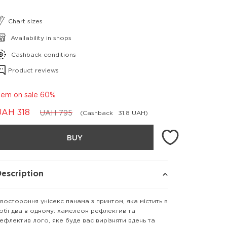
Chart sizes
Availability in shops
Cashback conditions
Product reviews
tem on sale 60%
UAH
318
UAH
795
(Cashback
31.8 UAH)
BUY
escription
востороння унісекс панама з принтом, яка містить в
обі два в одному: хамелеон рефлектив та
ефлектив лого, яке буде вас вирізняти вдень та