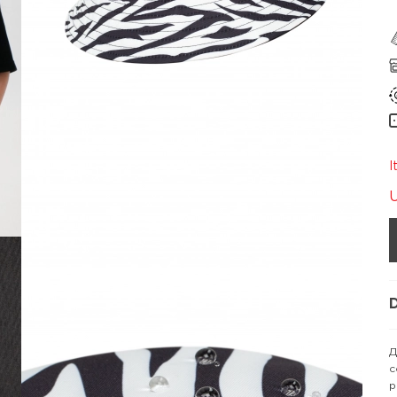
I
D
Д
с
р