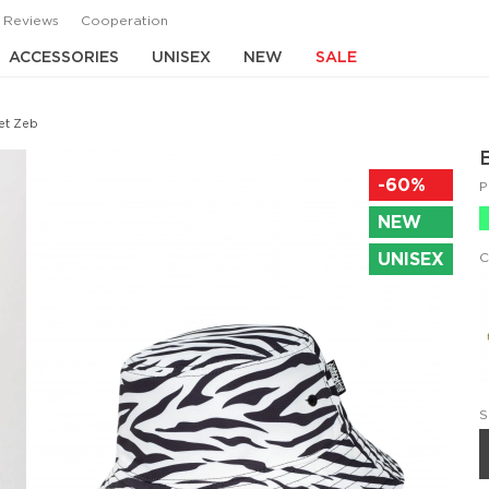
Reviews
Cooperation
ACCESSORIES
UNISEX
NEW
SALE
et Zeb
-60%
P
NEW
UNISEX
C
S