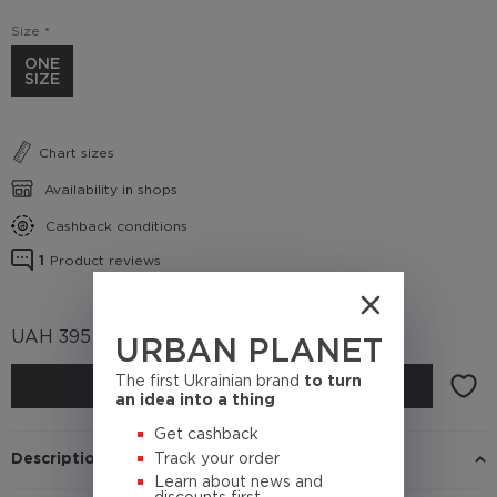
Size
ONE
SIZE
Chart sizes
Availability in shops
Cashback conditions
1
Product reviews
UAH
395
(Cashback
39.5 UAH)
URBAN PLANET
The first Ukrainian brand
to turn
BUY
an idea into a thing
Get cashback
Track your order
Description
Learn about news and