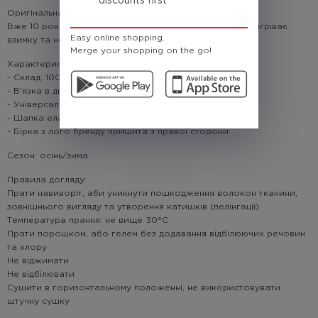
discounts first
Оригінальна шапка перевірена роками.
Вже 10 років ми випускаємо дану модель, яка чудово зігріває
Easy online shopping.
взимку та не втрачає форму.
Merge your shopping on the go!
Характеристики:
- Склад: 100% акрил
- В'язка в два шари
- Універсальний розмір
- Шапка еластична
- Бірка з лого бренду пришита з правої сторони
Сезон: осінь/зима
Правила догляду:
Прати навиворіт, аби уникнути пошкодження волокон тканини,
зовнішнього вигляду та утворення катишків (пелінгації)
Температура прання: не вище 30°С
Прати порошком, або гелем без додавання відбілюючих речовин
та хлору
Не віджимати
Не відбілювати
Сушити в горизонтальному положенні, не використовувати
штучну сушку