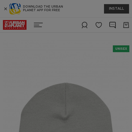
DOWNLOAD THE URBAN
INSTALL
PLANET APP FOR FREE
UNISEX