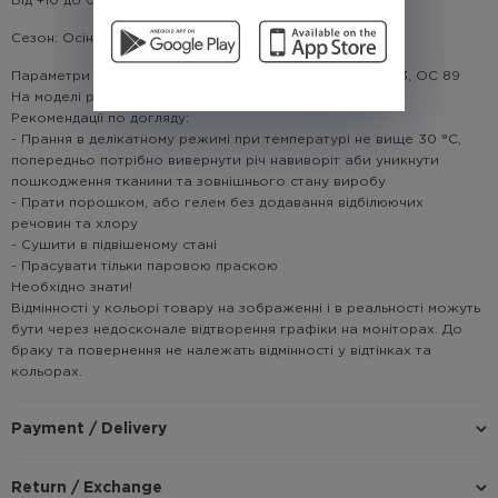
Від +10 до 0 градусів
Сезон: Осінь/Весна
Параметри моделі: зріст: 187 см; вага 51 кг, ОГ 84, ОТ 63, ОС 89
На моделі розмір: M
Рекомендації по догляду:
- Прання в делікатному режимі при температурі не вище 30 °C,
попередньо потрібно вивернути річ навиворіт аби уникнути
пошкодження тканини та зовнішнього стану виробу
- Прати порошком, або гелем без додавання відбілюючих
речовин та хлору
- Сушити в підвішеному стані
- Прасувати тільки паровою праскою
Необхідно знати!
Відмінності у кольорі товару на зображенні і в реальності можуть
бути через недосконале відтворення графіки на моніторах. До
браку та повернення не належать відмінності у відтінках та
кольорах.
Payment / Delivery
Return / Exchange