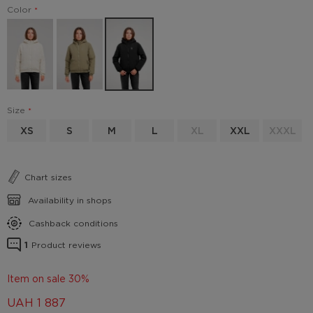
Color
Size
XS
S
M
L
XL
XXL
XXXL
Chart sizes
Availability in shops
Cashback conditions
1
Product reviews
Item on sale 30%
UAH
1 887