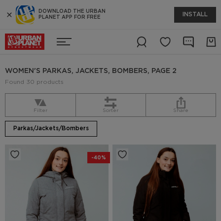
DOWNLOAD THE URBAN
INSTALL
PLANET APP FOR FREE
WOMEN'S PARKAS, JACKETS, BOMBERS, PAGE 2
Found 30 products
Filter
Sorter
Share
Parkas/Jackets/Bombers
-40%