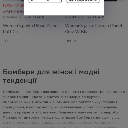
UAH
2 397
UAH
659
UAH
3 995
UAH
2 195
(Cashback
239.7 UAH)
(Cashback
65.9 UAH)
Woman’s parka Urban Planet
Woman’s jacket Urban Planet
Puff Cali
Cruz W Blk
XS
XS
S
Бомбери для жінок і модні
тенденції
Демісезонні бомбери для жінок є одним з головних трендів моди в
Україні та світі. Увага іменитих дизайнерів до курток
американських військових льотчиків має багаторічну історію і
грунтується, в першу чергу, на нескінченній кількості поєднань
даного предмета з практично будь-яким елементом гардеробу.
При цьому, американка (ще одна назва бомбера), на відміну від
того ж пуховика наприклад, не втрачає своєї актуальності ні
навесні, ні влітку або восени. Також її можна із задоволенням