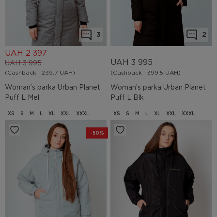
3
2
UAH
2 397
UAH
3 995
UAH
3 995
(Cashback
239.7 UAH)
(Cashback
399.5 UAH)
Woman’s parka Urban Planet
Woman’s parka Urban Planet
Puff L Mel
Puff L Blk
XS
S
M
L
XL
XXL
XXXL
XS
S
M
L
XL
XXL
XXXL
-50%