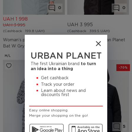
0
0
UAH
1 998
UAH
3 995
UAH
3 995
(Cashback
199.8 UAH)
(Cashback
399.5 UAH)
Woman’s parka Urban Planet
Woman’s parka Urban Planet
Bat W Gry
Bat W Blk
URBAN PLANET
M/L
XS/S
M/L
XL/XXL
The first Ukrainian brand
to turn
-40%
-70%
an idea into a thing
Get cashback
Track your order
Learn about news and
discounts first
Easy online shopping.
Merge your shopping on the go!
1
5