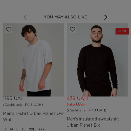
YOU MAY ALSO LIKE
-60%
1195 UAH
478 UAH
1195 UAH
(Cashback
119.5 UAH)
(Cashback
47.8 UAH)
Men’s T-shirt Urban Planet Ovr
Men's insulated sweatshirt
Wht
Urban Planet Blk
S
M
L
XL
XXL
XXXL