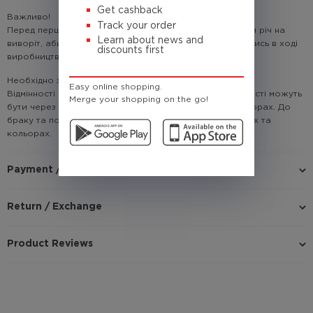
Get cashback
Важливо!
Track your order
Перед першим використанням рекомендовано випрати річ на
Learn about news and
виворіт, аби усунути частинки мікрофлісу, що залишились в ході
discounts first
виробництва.
Необхідно знати!
Easy online shopping.
Відмінності у кольорі товару на зображенні і в реальності можуть
Merge your shopping on the go!
бути через недосконале відтворення графіки на моніторах. До
браку та повернення не належать відмінності у відтінках та
кольорах.
Payment / Delivery
Return / Exchange
Product Reviews