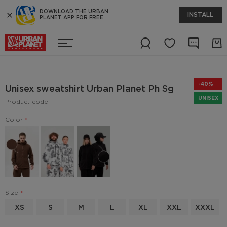
DOWNLOAD THE URBAN
INSTALL
PLANET APP FOR FREE
-40%
Unisex sweatshirt Urban Planet Ph Sg
UNISEX
Product code
Color
Size
XS
S
M
L
XL
XXL
XXXL