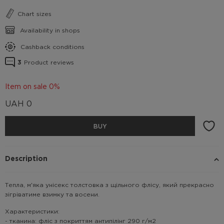
Chart sizes
Availability in shops
Cashback conditions
3
Product reviews
Item on sale 0%
UAH
0
BUY
Description
Тепла, м'яка унісекс толстовка з щільного флісу, який прекрасно
зігріватиме взимку та восени.
Характеристики:
- тканина: фліс з покриттям антипілінг 290 г/м2