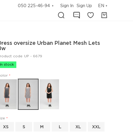
050 225-46-94
Sign In
Sign Up
EN
Dress oversize Urban Planet Mesh Lets
Bw
roduct code
UP - 6679
In stock
olor
ize
XS
S
M
L
XL
XXL