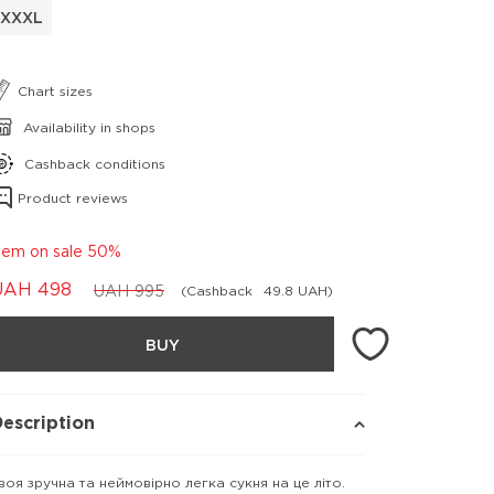
XXXL
Chart sizes
Availability in shops
Cashback conditions
Product reviews
tem on sale 50%
UAH
498
UAH
995
(Cashback
49.8 UAH)
BUY
escription
воя зручна та неймовірно легка сукня на це літо.