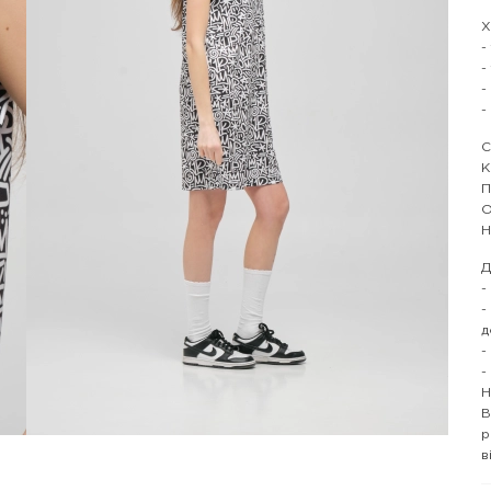
Х
-
-
-
-
С
К
П
О
Н
Д
-
-
д
-
-
Н
В
р
в