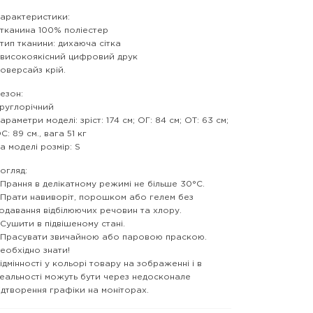
арактеристики:
 тканина 100% поліестер
 тип тканини: дихаюча сітка
 високоякісний цифровий друк
 оверсайз крій.
езон:
руглорічний
араметри моделі: зріст: 174 см; ОГ: 84 см; ОТ: 63 см;
С: 89 см., вага 51 кг
а моделі розмір: S
огляд:
 Прання в делікатному режимі не більше 30°C.
 Прати навиворіт, порошком або гелем без
одавання відбілюючих речовин та хлору.
 Сушити в підвішеному стані.
 Прасувати звичайною або паровою праскою.
еобхідно знати!
ідмінності у кольорі товару на зображенні і в
еальності можуть бути через недосконале
ідтворення графіки на моніторах.