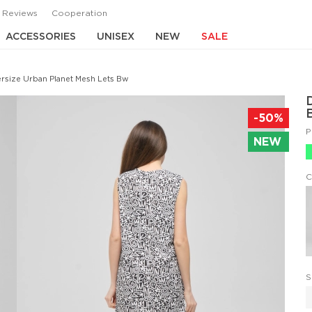
Reviews
Cooperation
ACCESSORIES
UNISEX
NEW
SALE
rsize Urban Planet Mesh Lets Bw
-50%
P
NEW
C
S