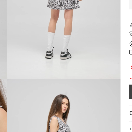
I
D
Т