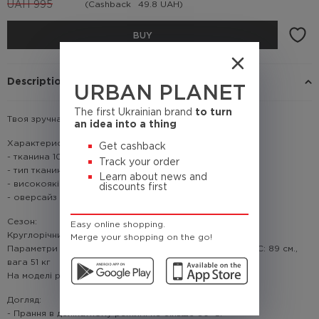
UAH
995
(Cashback
49.8 UAH)
BUY
Description
URBAN PLANET
The first Ukrainian brand
to turn
Твоя зручна та неймовірно легка сукня на це літо.
an idea into a thing
Характеристики:
Get cashback
- тканина 100% поліестер
Track your order
- тип тканини: дихаюча сітка
Learn about news and
- високоякісний цифровий друк
discounts first
- оверсайз крій.
Сезон:
Easy online shopping.
Круглорічний
Merge your shopping on the go!
Параметри моделі: зріст: 174 см; ОГ: 84 см; ОТ: 63 см; ОС: 89 см.,
вага 51 кг
На моделі розмір: S
Догляд:
- Прання в делікатному режимі не більше 30°C.