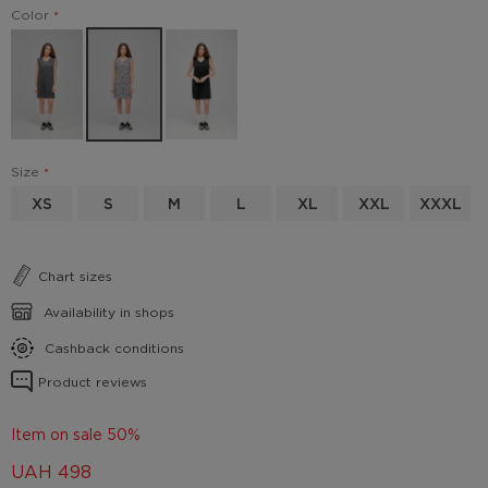
Color
Size
XS
S
M
L
XL
XXL
XXXL
Chart sizes
Availability in shops
Cashback conditions
Product reviews
Item on sale 50%
UAH
498