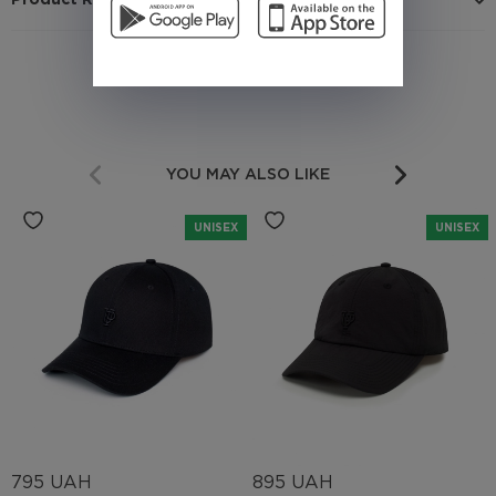
Product Reviews
YOU MAY ALSO LIKE
UNISEX
UNISEX
795 UAH
895 UAH