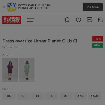
DOWNLOAD THE URBAN
INSTALL
PLANET APP FOR FREE
-50%
Dress oversize Urban Planet C Lb Cl
NEW
Product code
Color
Size
XS
S
M
L
XL
XXL
XXXL