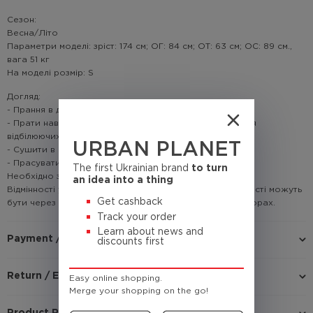
Сезон:
Весна/Літо
Параметри моделі: зріст: 174 см; ОГ: 84 см; ОТ: 63 см; ОС: 89 см.,
вага 51 кг
На моделі розмір: S
Догляд:
- Прання в делікатному режимі не більше 30°C
- Прати навиворіт, порошком або гелем без додавання
відбілюючих речовин та хлору.
URBAN PLANET
- Сушити в підвішеному стані.
- Прасувати рекомендовано навиворіт!
The first Ukrainian brand
to turn
Необхідно знати!
an idea into a thing
Відмінності у кольорі товару на зображенні і в реальності можуть
Get cashback
бути через недосконале відтворення графіки на моніторах.
Track your order
Learn about news and
Payment / Delivery
discounts first
Return / Exchange
Easy online shopping.
Merge your shopping on the go!