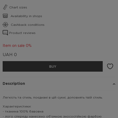
Chart sizes
Availability in shops
Cashback conditions
Product reviews
Item on sale 0%
UAH
0
BUY
Description
Легкість та стиль, поєднані в цій сукні, доповнять твій стиль.
Характеристики:
- тканина 100% бавовна
- лого спереду нанесено обʼємною зносостійкою фарбою