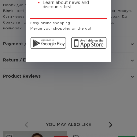
Learn about news and
Необхідно знати!
discounts first
Відмінності у кольорі товару на зображенні і в реальності можуть
бути через недосконале відтворення графіки на моніторах. До
браку та повернення не належать відмінності у відтінках,
Easy online shopping.
кольорах.
Merge your shopping on the go!
Payment / Delivery
Return / Exchange
Product Reviews
YOU MAY ALSO LIKE