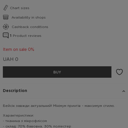
Chart sizes
Availability in shops
Cashback conditions
1
Product reviews
Item on sale 0%
UAH
0
BUY
Description
Бейсік завжди актуальний! Мінімум принтів – максимум стилю.
Характеристики:
- тканина з мікрофлісом
- склад: 70% бавовна, 30% поліестер