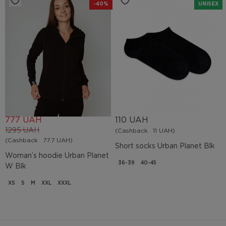
-40%
UNISEX
777 UAH
110 UAH
1295 UAH
(Cashback
11 UAH)
(Cashback
77.7 UAH)
Short socks Urban Planet Blk
Woman’s hoodie Urban Planet
36-39
40-45
W Blk
XS
S
M
XXL
XXXL