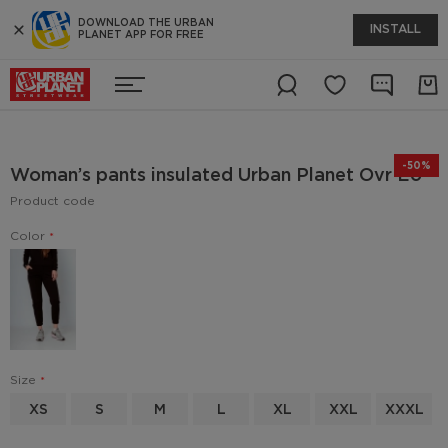
DOWNLOAD THE URBAN
INSTALL
PLANET APP FOR FREE
-50%
Woman’s pants insulated Urban Planet Ovr Eo
Product code
Color
Size
XS
S
M
L
XL
XXL
XXXL