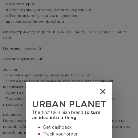
- оверсайз крій
- в поясі та знизу штанин еластична резинка
- об'єм поясу регулюється шнурівкою
- друк зносостійкими фарбами
Параметри моделі: зріст: 168 см; ОГ: 84 см; ОТ: 68 см; ОС: 94 см.
53кг
На моделі розмір: S
Сезон: круглорічний
Догляд:
- Прання в делікатному режимі не більше 30°C.
- Прати навиворіт, порошком або гелем без додавання
відбілюючих речовин та хлору.
- Сушити в підвішеному стані.
- Прасувати паровою праскою або звичайною праскою
URBAN PLANET
навиворіт.
The first Ukrainian brand
to turn
Важливо!
an idea into a thing
Перед першим використанням рекомендовано випрати річ на
виворіт, аби усунути частинки мікрофлісу, що залишились в ході
Get cashback
виробництва.
Track your order