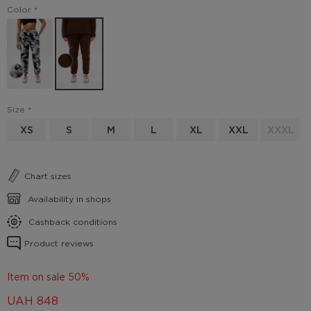
Color
Size
XS
S
M
L
XL
XXL
XXXL
Chart sizes
Availability in shops
Cashback conditions
Product reviews
Item on sale 50%
UAH
848