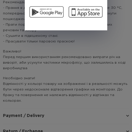
Рекомендації по догляду:
- Прання в делікатному режимі при температурі не вище 30 °C,
попередньо потрібно вивернути річ навиворіт аби уникнути
пошкодження тканини та зовнішнього стану виробу.
- Прати порошком, або гелем без додавання відбілюючих
речовин та хлору
- Сушити в підвішеному стані.
- Прасувати тільки паровою праскою!
Важливо!
Перед першим використанням рекомендовано випрати річ на
виворіт, аби усунути частинки мікрофлісу, що залишились в ході
виробництва
Необхідно знати!
Відмінності у кольорі товару на зображенні і в реальності можуть
бути через недосконале відтворення графіки на моніторах. До
браку та повернення не належать відмінності у відтінках та
кольорах.
Payment / Delivery
Return / Exchange