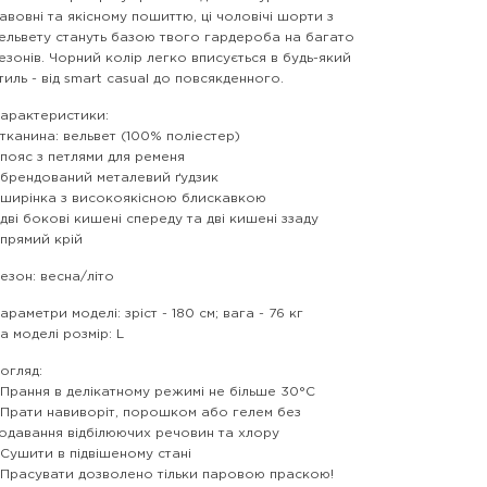
авовні та якісному пошиттю, ці чоловічі шорти з
ельвету стануть базою твого гардероба на багато
езонів. Чорний колір легко вписується в будь-який
тиль - від smart casual до повсякденного.
арактеристики:
 тканина: вельвет (100% поліестер)
 пояс з петлями для ременя
 брендований металевий ґудзик
 ширінка з високоякісною блискавкою
 дві бокові кишені спереду та дві кишені ззаду
 прямий крій
езон: весна/літо
араметри моделі: зріст - 180 см; вага - 76 кг
а моделі розмір: L
огляд:
 Прання в делікатному режимі не більше 30°C
 Прати навиворіт, порошком або гелем без
одавання відбілюючих речовин та хлору
 Сушити в підвішеному стані
 Прасувати дозволено тільки паровою праскою!