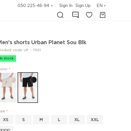
050 225-46-94
Sign In
Sign Up
EN
Men's shorts Urban Planet Sou Blk
roduct code
UP - 7301
In stock
olor
ize
XS
S
M
L
XL
XXL
XXXL