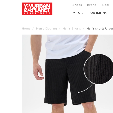
Shops
Brand
Blog
MENS
WOMENS
Home
Men's Clothing
Men's Shorts
Men's shorts Urban