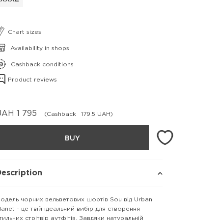
Chart sizes
Availability in shops
Cashback conditions
Product reviews
UAH
1 795
(Cashback
179.5 UAH)
BUY
escription
одель чорних вельветових шортів Sou від Urban
lanet - це твій ідеальний вибір для створення
тильних стрітвір аутфітів. Завдяки натуральній