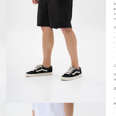
б
в
с
с
Х
-
-
-
-
-
-
С
П
Н
Д
-
-
д
-
-