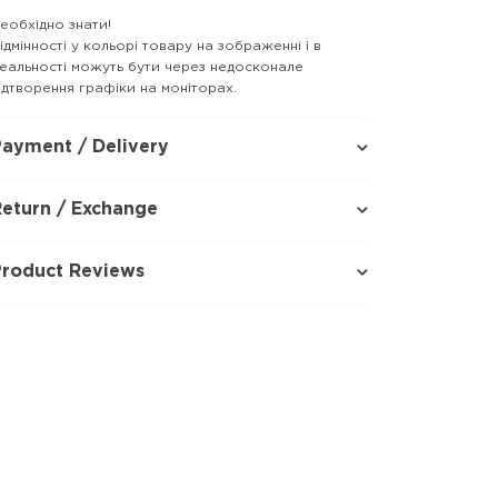
еобхідно знати!
ідмінності у кольорі товару на зображенні і в
еальності можуть бути через недосконале
ідтворення графіки на моніторах.
ayment / Delivery
eturn / Exchange
Product Reviews