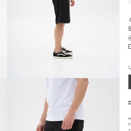
D
М
P
с