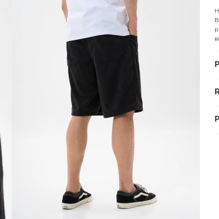
Н
В
р
в
P
R