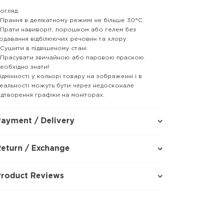
огляд:
 Прання в делікатному режимі не більше 30°C.
 Прати навиворіт, порошком або гелем без
одавання відбілюючих речовин та хлору.
 Сушити в підвішеному стані.
 Прасувати звичайною або паровою праскою.
еобхідно знати!
ідмінності у кольорі товару на зображенні і в
еальності можуть бути через недосконале
ідтворення графіки на моніторах.
ayment / Delivery
eturn / Exchange
Product Reviews