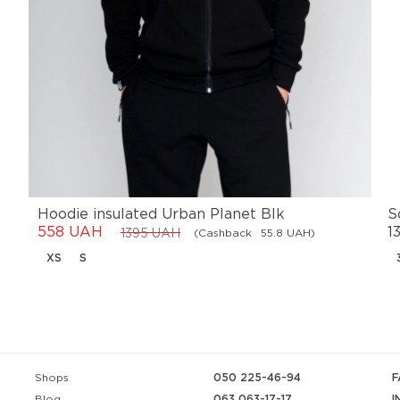
Hoodie insulated Urban Planet Blk
S
558 UAH
1
(Cashback
55.8 UAH)
1395 UAH
XS
S
Shops
050 225-46-94
F
063 063-17-17
I
Blog