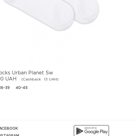
ocks Urban Planet Sw
Shorts U
30 UAH
795 UA
(Cashback
13 UAH)
36-39
40-45
XS
S
ACEBOOK
NSTAGRAM