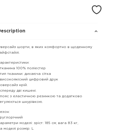
escription
версайз шорти, в яких комфортно в щоденному
айфстайлі.
арактеристики:
 тканина 100% поліестер
 тип тканини: дихаюча сітка
 високоякісний цифровий друк
 оверсайз крій.
 спереду дві кишені.
 пояс з еластичною резинкою та додатково
егулюється шнурівкою.
езон:
руглорічний
араметри моделі: зріст: 185 см; вага 83 кг,
а моделі розмір: L