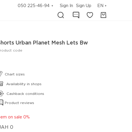
050 225-46-94
Sign In
Sign Up
EN
Shorts Urban Planet Mesh Lets Bw
roduct code
Chart sizes
Availability in shops
Cashback conditions
Product reviews
tem on sale 0%
UAH
0