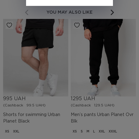
YOU MAY ALSO LIKE
995 UAH
1295 UAH
(Cashback
99.5 UAH)
(Cashback
129.5 UAH)
Shorts for swimming Urban
Men’s pants Urban Planet Ovr
Planet Black
Blk
XS
XXL
XS
S
M
L
XXL
XXXL