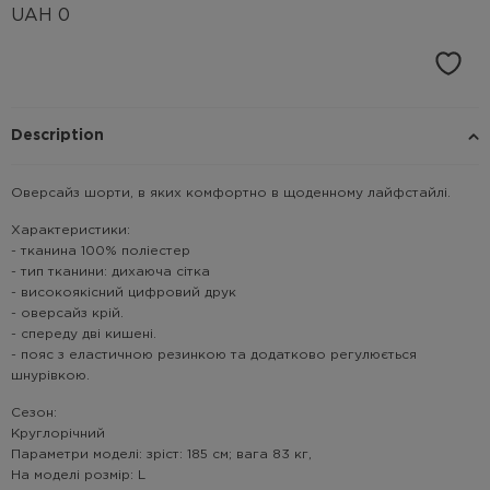
UAH
0
Description
Оверсайз шорти, в яких комфортно в щоденному лайфстайлі.
Характеристики:
- тканина 100% поліестер
- тип тканини: дихаюча сітка
- високоякісний цифровий друк
- оверсайз крій.
- спереду дві кишені.
- пояс з еластичною резинкою та додатково регулюється
шнурівкою.
Сезон:
Круглорічний
Параметри моделі: зріст: 185 см; вага 83 кг,
На моделі розмір: L