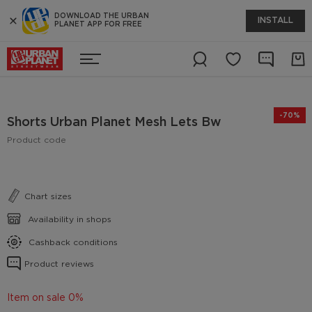
DOWNLOAD THE URBAN
INSTALL
PLANET APP FOR FREE
-70%
Shorts Urban Planet Mesh Lets Bw
Product code
Chart sizes
Availability in shops
Cashback conditions
Product reviews
Item on sale 0%