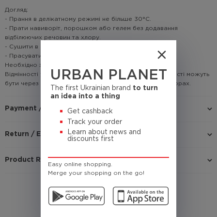
Догляд:
- Прання в делікатному режимі не більше 30°C.
- Прати навиворіт, порошком або гелем без додавання
відбілюючих речовин та хлору.
- Сушити в підвішеному стані.
- Прасувати звичайною або паровою праскою.
Необхідно знати!
URBAN PLANET
Відмінності у кольорі товару на зображенні і в реальності можуть
бути через недосконале відтворення графіки на моніторах.
The first Ukrainian brand
to turn
an idea into a thing
Payment / Delivery
Get cashback
Track your order
Learn about news and
Return / Exchange
discounts first
Product Reviews
Easy online shopping.
Merge your shopping on the go!