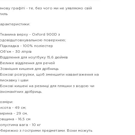
 знову графіті - те, без чого ми не уявляємо свій
тиль
арактеристики:
 Тканина верху - Oxford 900D з
одовідштовхувальною поверхнею;
 Підкладка - 100% поліестер
 Об'єм - 30 літрів
 Відділення для ноутбуку 15,6 дюймів
 Велике відділення для речей
 Зовнішня кишеня для дрібниць
 Бокові розгрузки, щоб зменшити навантаження на
лискавку і шви
 Бокові кишені на резинці для пляшки з водою чи
ізноманітних дрібриць.
озміри:
исота - 49 см;
ирина - 29 см,
овщина - 16,5 см
опустима вага - 10 кг
бережно з гострими предметами. Вони можуть