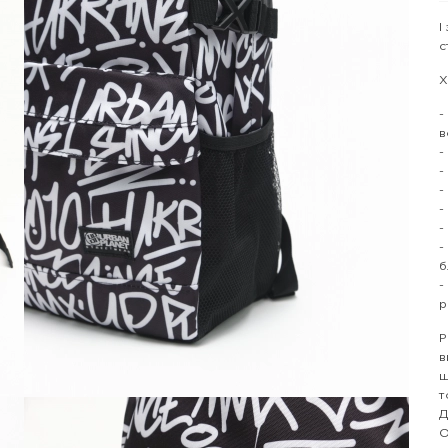
І
с
Х
-
в
-
-
-
-
-
-
б
-
р
Р
в
ш
т
Д
О