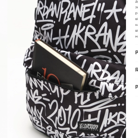
д
з
р
в
н
в
м
P
R