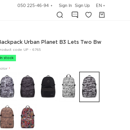
050 225-46-94
Sign In
Sign Up
EN
Backpack Urban Planet B3 Lets Two Bw
roduct code
UP - 6765
In stock
olor