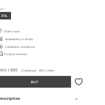
ize
30L
Chart sizes
Availability in shops
Cashback conditions
Product reviews
UAH
1 895
(Cashback
189.5 UAH)
BUY
escription