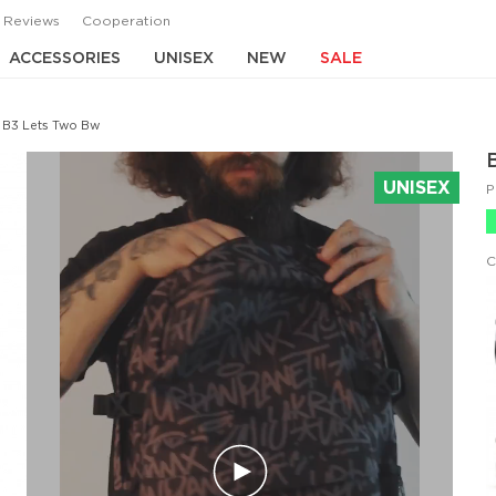
Reviews
Cooperation
ACCESSORIES
UNISEX
NEW
SALE
 B3 Lets Two Bw
UNISEX
P
C