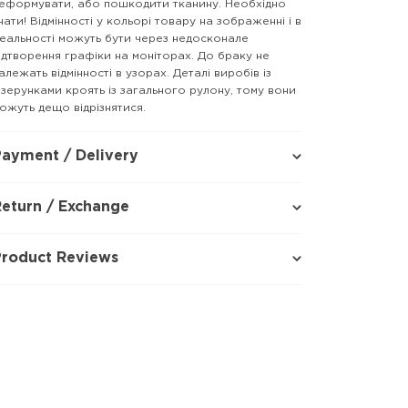
еформувати, або пошкодити тканину. Необхідно
нати! Відмінності у кольорі товару на зображенні і в
еальності можуть бути через недосконале
ідтворення графіки на моніторах. До браку не
алежать відмінності в узорах. Деталі виробів із
ізерунками кроять із загального рулону, тому вони
ожуть дещо відрізнятися.
ayment / Delivery
eturn / Exchange
Product Reviews