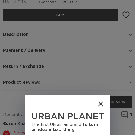
UAH
3 995
(Cashback
199.8 UAH)
BUY
Description
Payment / Delivery
Return / Exchange
Product Reviews
ADD REVIEW
December 4, 2024
1
URBAN PLANET
Євген Кісса
The first Ukrainian brand
to turn
an idea into a thing
Purchased