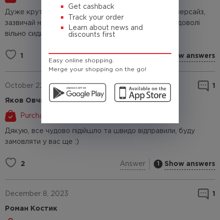
Get cashback
Дуже крута куртка, дуже тепла і зручна, трохи оверсайз,
Track your order
зазвичай ношу м, взяв по міркам s і вона все одно доволі
Learn about news and
вільно сидить
discounts first
Answer
Show answers
1
1
Easy online shopping.
Merge your shopping on the go!
October 22, 2024
1
Яков Овчинніков
Purchased
Дякую, все чудово підійшло та швидо відправили, буду
замовляти у вас ще :)
Answer
Show answers
2
1
December 8, 2023
1
Роман Костик