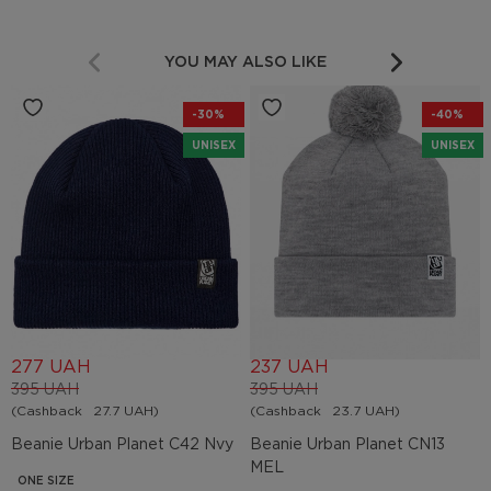
YOU MAY ALSO LIKE
-30%
-40%
UNISEX
UNISEX
277 UAH
237 UAH
395 UAH
395 UAH
(Cashback
27.7 UAH)
(Cashback
23.7 UAH)
Beanie Urban Planet C42 Nvy
Beanie Urban Planet СN13
MEL
ONE SIZE