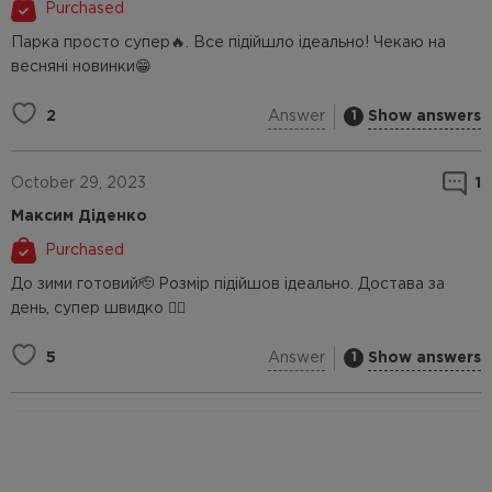
Purchased
Парка просто супер🔥. Все підійшло ідеально! Чекаю на
весняні новинки😁
Answer
Show answers
2
1
October 29, 2023
1
Максим Діденко
Purchased
До зими готовий🫡 Розмір підійшов ідеально. Достава за
день, супер швидко 👍🏻
Answer
Show answers
5
1