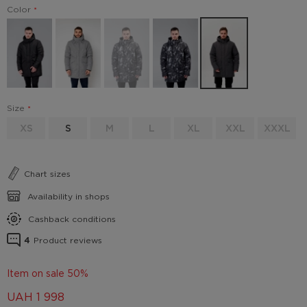
Color
Size
XS
S
M
L
XL
XXL
XXXL
Chart sizes
Availability in shops
Cashback conditions
4
Product reviews
Item on sale 50%
UAH
1 998