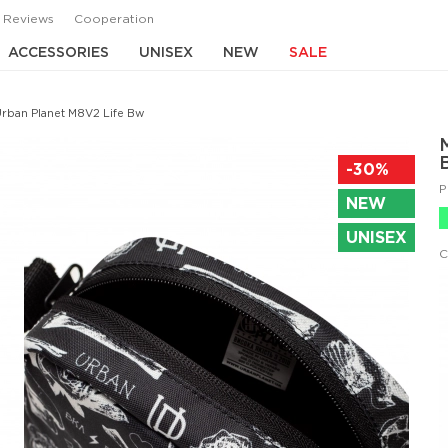
Reviews
Cooperation
ACCESSORIES
UNISEX
NEW
SALE
rban Planet M8V2 Life Bw
-30%
P
NEW
UNISEX
C