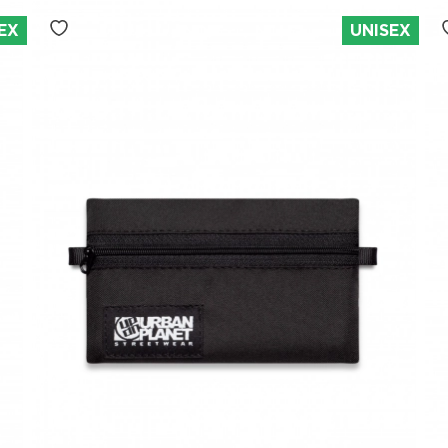
EX
UNISEX