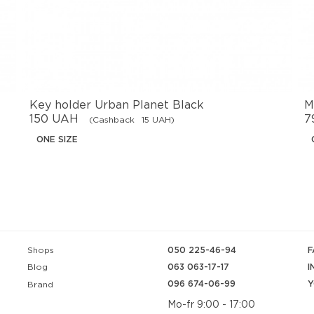
Key holder Urban Planet Black
M
150 UAH
7
(Cashback
15 UAH)
ONE SIZE
Shops
050 225-46-94
F
063 063-17-17
I
Blog
096 674-06-99
Y
Brand
Mo-fr 9:00 - 17:00