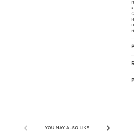
П
в
С
Н
Н
Н
P
R
YOU MAY ALSO LIKE