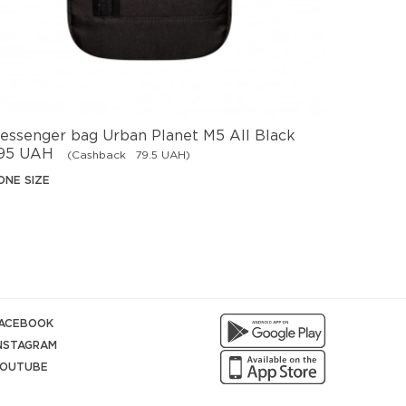
essenger bag Urban Planet M5 All Black
Messeng
95 UAH
795 UA
(Cashback
79.5 UAH)
ONE SIZE
ONE SIZE
ACEBOOK
NSTAGRAM
OUTUBE