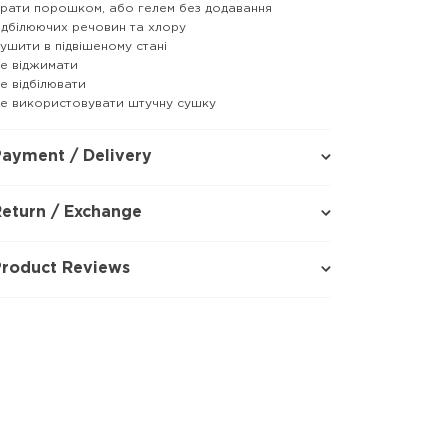
рати порошком, або гелем без додавання
ідбілюючих речовин та хлору
ушити в підвішеному стані
е віджимати
е відбілювати
е використовувати штучну сушку
ayment / Delivery
eturn / Exchange
Product Reviews