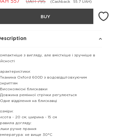
UAH
557
UAH
795
(Cashback
55.7 UAH)
BUY
escription
омпактніше з вигляду, але вмісткіше і зручніше в
ійсності
арактеристики:
 Тканина Oxford 600D з водовідштовхуючим
окриттям
 Високоякісні блискавки
 Довжина ремінної стрічки регулюється
 Одне відділення на блискавці
озміри:
исота - 20 см; ширина - 15 см
равила догляду:
ільки ручне прання
емпература: не вище 30°С