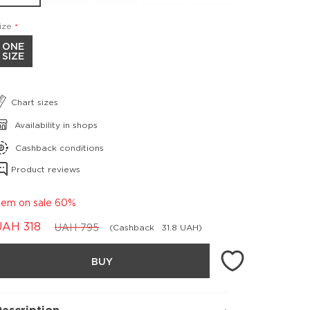
ize
ONE
SIZE
Chart sizes
Availability in shops
Cashback conditions
Product reviews
tem on sale 60%
UAH
318
UAH
795
(Cashback
31.8 UAH)
BUY