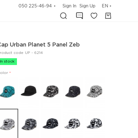
050 225-46-94
Sign In
Sign Up
EN
Cap Urban Planet 5 Panel Zeb
roduct code
UP - 6214
In stock
olor