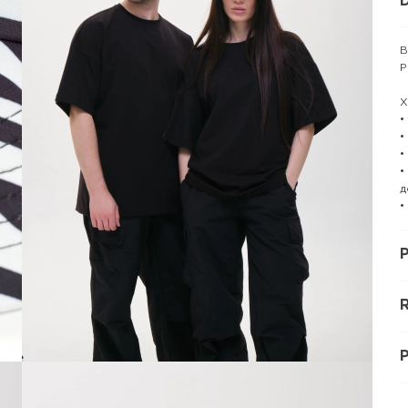
D
В
P
Х
•
•
•
•
д
•
P
R