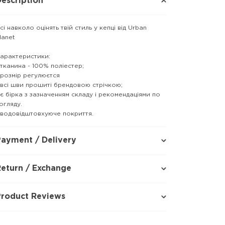
escription
сі навколо оцінять твій стиль у кепці від Urban
lanet
арактеристики:
 тканина - 100% поліестер;
 розмір регулюєтся
 всі шви прошиті брендовою стрічкою;
 є бірка з зазначенням складу і рекомендаціями по
огляду.
 водовідштовхуюче покриття.
ayment / Delivery
eturn / Exchange
Product Reviews