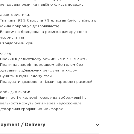
рендована резинка надійно фіксує посадку
арактеристики:
 Тканина: 93% бавовна 7% еластан (вміст лайкри в
канині покращує довговічність)
 Еластична брендована резинка для зручного
икористання
 Стандартний крій
огляд:
 Прання в делікатному режимі не більше 30°C
 Прати навиворіт, порошком або гелем без
одавання відбілюючих речовин та хлору
 Сушити в підвішеному стані
 Прасувати дозволено тільки паровою праскою!
еобхідно знати!
ідмінності у кольорі товару на зображенні і в
еальності можуть бути через недосконале
ідтворення графіки на моніторах.
ayment / Delivery