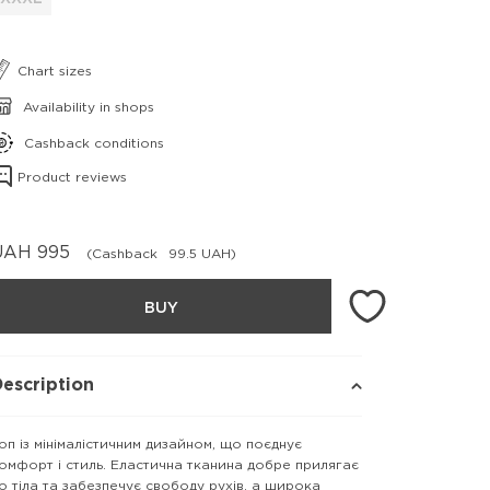
Chart sizes
Availability in shops
Cashback conditions
Product reviews
UAH
995
(Cashback
99.5 UAH)
BUY
escription
оп із мінімалістичним дизайном, що поєднує
омфорт і стиль. Еластична тканина добре прилягає
о тіла та забезпечує свободу рухів, а широка