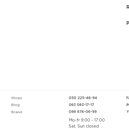
R
Shops
050 225-46-94
F
063 063-17-17
I
Blog
096 674-06-99
Y
Brand
Mo-fr 9:00 - 17:00
Sat, Sun closed