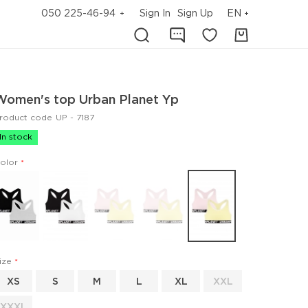
050 225-46-94
Sign In
Sign Up
EN
Women's top Urban Planet Yp
roduct code
UP - 7187
In stock
olor
ize
XS
S
M
L
XL
XXL
XXXL