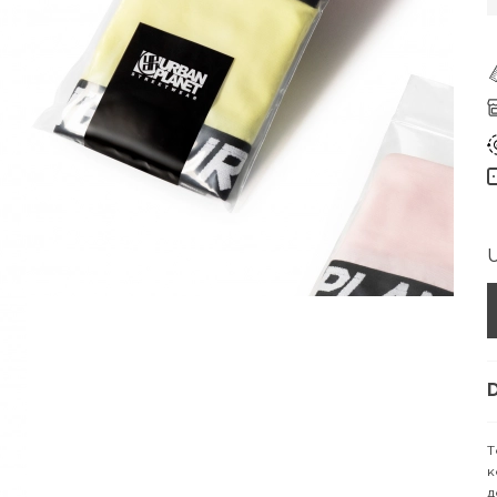
D
Т
к
д